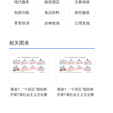
现代服务
旅游酒店
文教体娱
包装印刷
食品饮料
纺织服装
零售快消
农林牧渔
公用其他
相关图表
图表7：“十四五”期间将
图表7：“十四五”期间将
开展7项社会主义文化繁
开展7项社会主义文化繁
荣发展工程
荣发展工程