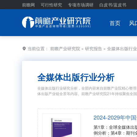
前瞻网
可行性研究
专项市场调研
白皮书/蓝皮书
首页
风
当前位置：
前瞻产业研究院
»
研究报告
» 全媒体出版行
全媒体出版行业分析
全媒体出版行业研究分析，全部内容来自前瞻产业院精心整理
体出版产业链全景等内容。前瞻产业研究院21年持续聚焦全
2024-2029
第1章：全球全媒体出
例分析；第4章：期刊