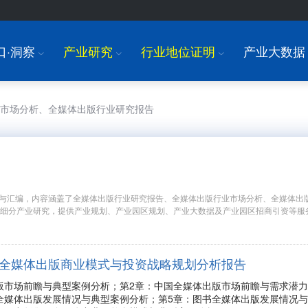
口·洞察
产业研究
行业地位证明
产业大数据
I
I
I
业市场分析、全媒体出版行业研究报告
与汇编，内容涵盖了全媒体出版行业研究报告、全媒体出版行业市场分析、全媒体出
国细分产业研究，提供产业规划、产业园区规划、产业大数据及产业园区招商引资等服
年中国全媒体出版商业模式与投资战略规划分析报告
版市场前瞻与典型案例分析；第2章：中国全媒体出版市场前瞻与需求潜
全媒体出版发展情况与典型案例分析；第5章：图书全媒体出版发展情况