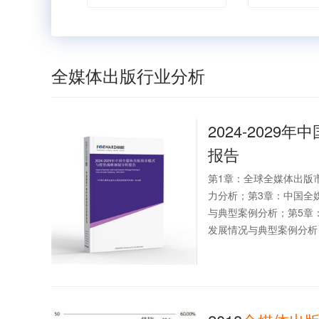
全媒体出版行业分析
2024-2029年中
报告
第1章：全球全媒体出版
力分析；第3章：中国全
与典型案例分析；第5章
发展情况与典型案例分析