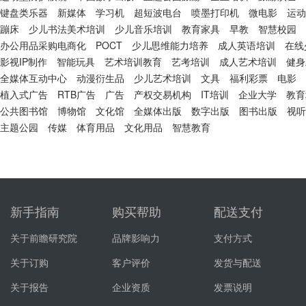
键盘类乐器
新媒体
学习机
超短波电台
喷墨打印机
微电影
运动
蹦床
少儿书法美术培训
少儿音乐培训
教育家具
早教
智慧校园
办公用品采购电商化
POCT
少儿思维能力培养
成人英语培训
在线
影视IP制作
智能玩具
艺术培训教育
艺考培训
成人艺术培训
健身
全媒体互动中心
动漫衍生品
少儿艺术培训
文具
福利彩票
电影
植入式广告
RTB广告
广告
产权交易机构
IT培训
企业大学
教育
公共图书馆
博物馆
文化馆
全媒体出版
数字出版
图书出版
视听
主题公园
传媒
体育用品
文化用品
智慧教育
新手指南
购买帮助
配送支付
关于前瞻研究院
品牌影响力
支付方式
关于订购
客户评价
发货与配送
关于报告
企业资质
发票说明