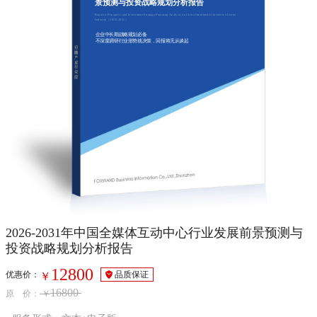
景预测与投资战略规划分析报告
Report of Prospects and Investment Strategy Planning Analysis on China Omnimedia Interaction Center
Industry（2026-2031）
企业中长期战略规划必备
不深度调研行业形势就决策，回报将无从谈起
2026-2031年中国全媒体互动中心行业发展前景预测与
投资战略规划分析报告
12800
优惠价：
品质保证
￥
16800
原 价：
￥