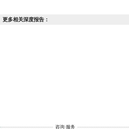
更多相关深度报告：
咨询·服务