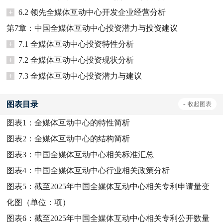
+
6.2 领先全媒体互动中心开发企业经营分析
第7章：中国全媒体互动中心投资潜力与投资建议
+
7.1 全媒体互动中心投资特性分析
+
7.2 全媒体互动中心投资现状分析
+
7.3 全媒体互动中心投资潜力与建议
图表目录
-
收起
图表
图表1：
全媒体互动中心的特性简析
图表2：
全媒体互动中心的结构简析
图表3：
中国全媒体互动中心相关标准汇总
图表4：
中国全媒体互动中心行业相关政策分析
图表5：
截至2025年中国全媒体互动中心相关专利申请量变
化图（单位：项）
图表6：
截至2025年中国全媒体互动中心相关专利公开数量