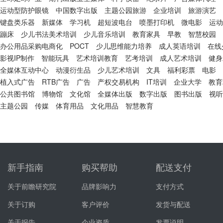
运动型防护眼镜
中国数字出版
主题公园旅游
企业培训
旅游演艺
键盘类乐器
新媒体
学习机
超短波电台
喷墨打印机
微电影
运动
蹦床
少儿书法美术培训
少儿音乐培训
教育家具
早教
智慧校园
办公用品采购电商化
POCT
少儿思维能力培养
成人英语培训
在线
影视IP制作
智能玩具
艺术培训教育
艺考培训
成人艺术培训
健身
全媒体互动中心
动漫衍生品
少儿艺术培训
文具
福利彩票
电影
植入式广告
RTB广告
广告
产权交易机构
IT培训
企业大学
教育
公共图书馆
博物馆
文化馆
全媒体出版
数字出版
图书出版
视听
主题公园
传媒
体育用品
文化用品
智慧教育
新手指南
购买帮助
配送支付
关于前瞻研究院
品牌影响力
支付方式
关于订购
客户评价
发货与配送
关于报告
企业资质
发票说明