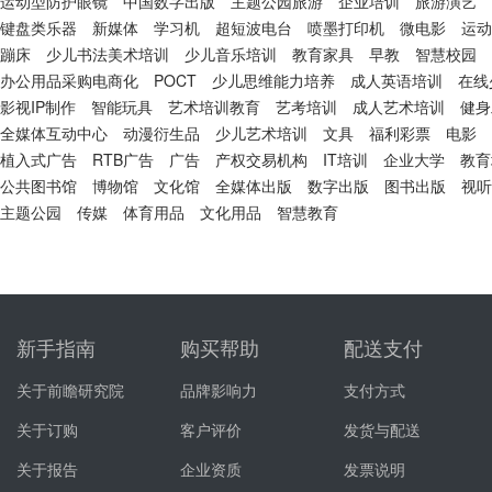
运动型防护眼镜
中国数字出版
主题公园旅游
企业培训
旅游演艺
键盘类乐器
新媒体
学习机
超短波电台
喷墨打印机
微电影
运动
蹦床
少儿书法美术培训
少儿音乐培训
教育家具
早教
智慧校园
办公用品采购电商化
POCT
少儿思维能力培养
成人英语培训
在线
影视IP制作
智能玩具
艺术培训教育
艺考培训
成人艺术培训
健身
全媒体互动中心
动漫衍生品
少儿艺术培训
文具
福利彩票
电影
植入式广告
RTB广告
广告
产权交易机构
IT培训
企业大学
教育
公共图书馆
博物馆
文化馆
全媒体出版
数字出版
图书出版
视听
主题公园
传媒
体育用品
文化用品
智慧教育
新手指南
购买帮助
配送支付
关于前瞻研究院
品牌影响力
支付方式
关于订购
客户评价
发货与配送
关于报告
企业资质
发票说明