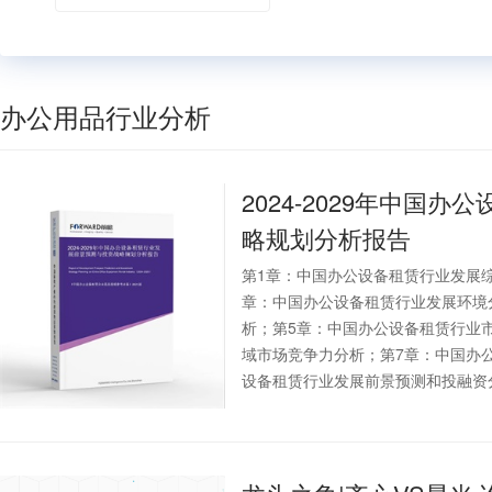
办公用品行业分析
2024-2029年中国
略规划分析报告
第1章：中国办公设备租赁行业发展
章：中国办公设备租赁行业发展环境
析；第5章：中国办公设备租赁行业
域市场竞争力分析；第7章：中国办
设备租赁行业发展前景预测和投融资分析