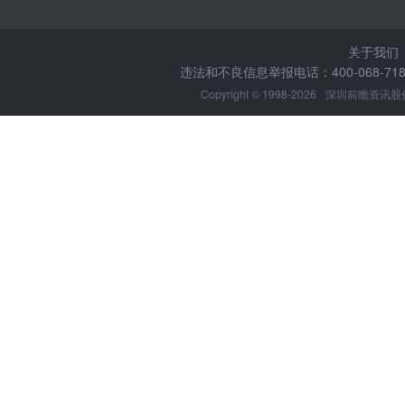
关于我们
违法和不良信息举报电话：400-068-7188
Copyright © 1998-2026
深圳前瞻资讯股