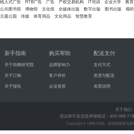
植入式广告
RTB广告
广告
产权交易机构
IT培训
企业大学
教育
公共图书馆
博物馆
文化馆
全媒体出版
数字出版
图书出版
视听
主题公园
传媒
体育用品
文化用品
智慧教育
新手指南
购买帮助
配送支付
关于前瞻研究院
品牌影响力
支付方式
关于订购
客户评价
发货与配送
关于报告
企业资质
发票说明
关于我们
违法和不良信息举报电话：400-068-7188
Copyright © 1998-2026
深圳前瞻资讯股