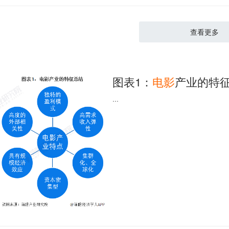
查看更多
图表1：
电影
产业的特
...