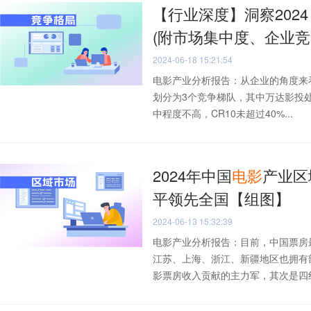
【行业深度】洞察202
(附市场集中度、企业竞
2024-06-18 15:21:54
电影产业分析报告：从企业的角度来
划分为3个竞争梯队，其中万达影投处
中程度不高，CR10未超过40%...
2024年中国
电影
产业区
平领先全国【组图】
2024-06-13 15:32:39
电影产业分析报告：目前，中国票房
江苏、上海、浙江、新疆地区也拥有
影票房收入贡献的主力军，其次是四线城