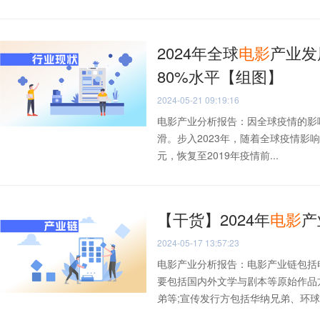
2024年全球
电影
产业发
80%水平【组图】
2024-05-21 09:19:16
电影产业分析报告：因全球疫情的影
滑。步入2023年，随着全球疫情影
元，恢复至2019年疫情前...
【干货】2024年
电影
产
2024-05-17 13:57:23
电影产业分析报告：电影产业链包括
要包括国内外文学与剧本等原始作品
弟等;宣传发行方包括华纳兄弟、环球影