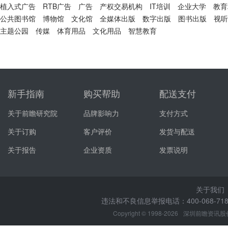
植入式广告
RTB广告
广告
产权交易机构
IT培训
企业大学
教育
公共图书馆
博物馆
文化馆
全媒体出版
数字出版
图书出版
视听
主题公园
传媒
体育用品
文化用品
智慧教育
新手指南
购买帮助
配送支付
关于前瞻研究院
品牌影响力
支付方式
关于订购
客户评价
发货与配送
关于报告
企业资质
发票说明
关于我们
违法和不良信息举报电话：400-068-7188
Copyright © 1998-2026
深圳前瞻资讯股