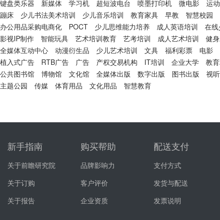
键盘类乐器
新媒体
学习机
超短波电台
喷墨打印机
微电影
运动
蹦床
少儿书法美术培训
少儿音乐培训
教育家具
早教
智慧校园
办公用品采购电商化
POCT
少儿思维能力培养
成人英语培训
在线
影视IP制作
智能玩具
艺术培训教育
艺考培训
成人艺术培训
健身
全媒体互动中心
动漫衍生品
少儿艺术培训
文具
福利彩票
电影
植入式广告
RTB广告
广告
产权交易机构
IT培训
企业大学
教育
公共图书馆
博物馆
文化馆
全媒体出版
数字出版
图书出版
视听
主题公园
传媒
体育用品
文化用品
智慧教育
新手指南
购买帮助
配送支付
关于前瞻研究院
品牌影响力
支付方式
关于订购
客户评价
发货与配送
关于报告
企业资质
发票说明