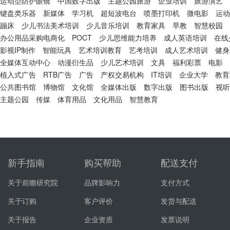
运动型防护眼镜
中国数字出版
主题公园旅游
企业培训
旅游演艺
键盘类乐器
新媒体
学习机
超短波电台
喷墨打印机
微电影
运动
蹦床
少儿书法美术培训
少儿音乐培训
教育家具
早教
智慧校园
办公用品采购电商化
POCT
少儿思维能力培养
成人英语培训
在线
影视IP制作
智能玩具
艺术培训教育
艺考培训
成人艺术培训
健身
全媒体互动中心
动漫衍生品
少儿艺术培训
文具
福利彩票
电影
植入式广告
RTB广告
广告
产权交易机构
IT培训
企业大学
教育
公共图书馆
博物馆
文化馆
全媒体出版
数字出版
图书出版
视听
主题公园
传媒
体育用品
文化用品
智慧教育
新手指南
购买帮助
配送支付
关于前瞻研究院
品牌影响力
支付方式
关于订购
客户评价
发货与配送
关于报告
企业资质
发票说明