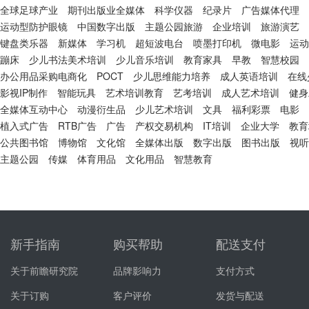
全球足球产业
期刊出版业全媒体
科学仪器
纪录片
广告媒体代理
运动型防护眼镜
中国数字出版
主题公园旅游
企业培训
旅游演艺
键盘类乐器
新媒体
学习机
超短波电台
喷墨打印机
微电影
运动
蹦床
少儿书法美术培训
少儿音乐培训
教育家具
早教
智慧校园
办公用品采购电商化
POCT
少儿思维能力培养
成人英语培训
在线
影视IP制作
智能玩具
艺术培训教育
艺考培训
成人艺术培训
健身
全媒体互动中心
动漫衍生品
少儿艺术培训
文具
福利彩票
电影
植入式广告
RTB广告
广告
产权交易机构
IT培训
企业大学
教育
公共图书馆
博物馆
文化馆
全媒体出版
数字出版
图书出版
视听
主题公园
传媒
体育用品
文化用品
智慧教育
新手指南
购买帮助
配送支付
关于前瞻研究院
品牌影响力
支付方式
关于订购
客户评价
发货与配送