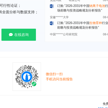
场前瞻与投资战略规划分析报告"
可行性论证；
安徽******大学
08-
提供全面分析与数据支持；
订购
"2026-2031年中国
生物育种
行
前瞻与投资战略规划分析报告"
中国******公司研究院
08-
订购
"2026-2031年中国
超高频RFID
在线咨询
场前瞻与投资战略规划分析报告"
北京市******集团有限公司
08-
订购
"2026-2031年中国
应急通信
行
前景预测与投资战略规划分析报告"
武汉市******中心
08-
订购
"2026-2031年中国
固态电池
行
前瞻与投资战略规划分析报告"
微信扫一扫
****（北京）有限公司
08-
手机访问当前报告
订购
"2026-2031年中国
广告
行业市
与投资战略规划分析报告"
北京****科技有限公司
08-
订购
"2026-2031年中国
美容美发
行
免
前瞻与投资规划分析报告"