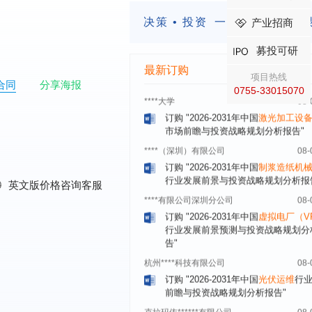
业发展前景与投资战略规划分析报告
决策 • 投资
一定要有前瞻的
产业招商
厦门****股份有限公司
08-
订购
"2026-2031年中国
小家电
行业
募投可研
瞻与投资战略规划分析报告"
最新订购
项目热线
****大学
08-
合同
分享海报
0755-33015070
订购
"2026-2031年中国
激光加工设
市场前瞻与投资战略规划分析报告"
****（深圳）有限公司
08-
订购
"2026-2031年中国
制浆造纸机
行业发展前景与投资战略规划分析报
****有限公司深圳分公司
08-
0
英文版价格咨询客服
订购
"2026-2031年中国
虚拟电厂（V
行业发展前景预测与投资战略规划分
告"
杭州****科技有限公司
08-
订购
"2026-2031年中国
光伏运维
行
前瞻与投资战略规划分析报告"
克拉玛依******有限公司
08-
订购
"2026-2031年中国
钠离子电池