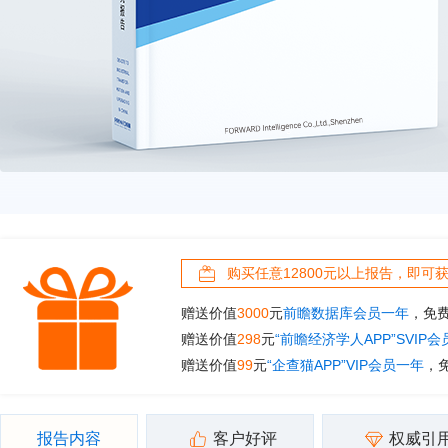
购买任意12800元以上报告，即可
赠送价值
3000
元
前瞻数据库会员一年
，免
赠送价值
298
元
“前瞻经济学人APP”SVIP
赠送价值
99
元
“企查猫APP”VIP会员一年
，
报告内容
客户好评
权威引