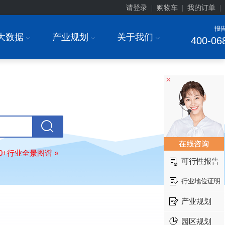
请登录
购物车
我的订单
|
|
|
报
上海******研究院有限公司
08-
大数据
产业规划
关于我们
I
I
I
400-06
订购
"2026-2031年中国
土壤修复
行
前瞻与投资战略规划分析报告"
常州******部件有限公司
08-
×
订购
"2026-2031年中国
新能源汽车
场前瞻与投资战略规划分析报告"
北京******股份有限公司
08-
订购
"2023-2028年中国
女士内衣
行
前瞻与投资战略规划分析报告"
湖北******饮品股份有限公司
08-
订购
"2026-2031年中国
益生菌产品
80+行业全景图谱 »
展前景预测与投资战略规划分析报告
可行性报告
深圳******技术有限公司
08-
行业地位证明
订购
"2026-2031年中国
快递企业
市
分析及企业竞争策略研究报告"
产业规划
浙江****有限公司
08-
园区规划
订购
"2026-2031年全球及中国
隐形