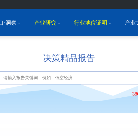
口·洞察
产业研究
行业地位证明
产业
I
I
I
决策精品报告
3