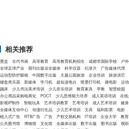
相关推荐
墨盒
古代书画
高等教育
高等教育机构招生
成都市国际学校
户外
全球足球产业
期刊出版业全媒体
科学仪器
纪录片
广告媒体代理
运动型防护眼镜
中国数字出版
主题公园旅游
企业培训
旅游演艺
键盘类乐器
新媒体
学习机
超短波电台
喷墨打印机
微电影
运动
蹦床
少儿书法美术培训
少儿音乐培训
教育家具
早教
智慧校园
办公用品采购电商化
POCT
少儿思维能力培养
成人英语培训
在线
影视IP制作
智能玩具
艺术培训教育
艺考培训
成人艺术培训
健身
全媒体互动中心
动漫衍生品
少儿艺术培训
文具
福利彩票
电影
植入式广告
RTB广告
广告
产权交易机构
IT培训
企业大学
教育
公共图书馆
博物馆
文化馆
全媒体出版
数字出版
图书出版
视听