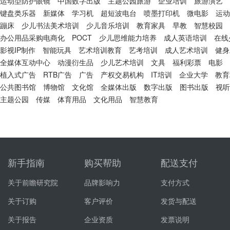
运动型防护眼镜
中国数字出版
主题公园旅游
企业培训
旅游演艺
键盘类乐器
新媒体
学习机
超短波电台
喷墨打印机
微电影
运动
蹦床
少儿书法美术培训
少儿音乐培训
教育家具
早教
智慧校园
办公用品采购电商化
POCT
少儿思维能力培养
成人英语培训
在线
影视IP制作
智能玩具
艺术培训教育
艺考培训
成人艺术培训
健身
全媒体互动中心
动漫衍生品
少儿艺术培训
文具
福利彩票
电影
植入式广告
RTB广告
广告
产权交易机构
IT培训
企业大学
教育
公共图书馆
博物馆
文化馆
全媒体出版
数字出版
图书出版
视听
主题公园
传媒
体育用品
文化用品
智慧教育
新手指南
购买帮助
配送支付
关于前瞻研究院
品牌影响力
支付方式
关于订购
客户评价
发货与配送
关于报告
企业资质
发票说明