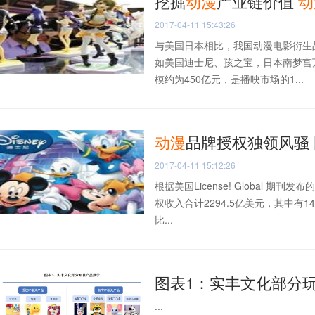
挖掘
动漫
产业链价值
动
2017-04-11 15:43:26
与美国日本相比，我国动漫电影衍生
如美国迪士尼、孩之宝，日本南梦宫
模约为450亿元，是播映市场的1...
动漫
品牌授权独领风骚
2017-04-11 15:12:26
根据美国License! Global 期
权收入合计2294.5亿美元，其中有
比...
图表1：实丰文化部分
...