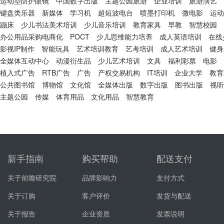
运动型防护眼镜
中国数字出版
主题公园旅游
企业培训
旅游演艺
键盘类乐器
新媒体
学习机
超短波电台
喷墨打印机
微电影
运动
蹦床
少儿书法美术培训
少儿音乐培训
教育家具
早教
智慧校园
办公用品采购电商化
POCT
少儿思维能力培养
成人英语培训
在线
影视IP制作
智能玩具
艺术培训教育
艺考培训
成人艺术培训
健身
全媒体互动中心
动漫衍生品
少儿艺术培训
文具
福利彩票
电影
植入式广告
RTB广告
广告
产权交易机构
IT培训
企业大学
教育
公共图书馆
博物馆
文化馆
全媒体出版
数字出版
图书出版
视听
主题公园
传媒
体育用品
文化用品
智慧教育
新手指南
购买帮助
配送支付
关于前瞻研究院
品牌影响力
支付方式
关于订购
客户评价
发货与配送
关于报告
企业资质
发票说明