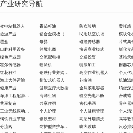
产业研究导航
变电站机器人
番茄籽油
防盗玻璃
费托蜡
旅游产业
铝合金模板（铝膜）
民用航空机场建设
模块化
墨盒
母婴
碰撞传感器
片式离
口腔科用设备
跨境电商
快递商业模式
膨化食
绿色产业园
交流配电柜
交通投资
基站天
霍尔传感器
喷涂机
喷涂加工
衡器芯
红花籽油
钢铁行业并购重组
高空作业机器人
个人代
海上大件运输
桁架式机器人
花椒油
机油滤
健康产业
健康医疗大数据
金属膜电容器
鸡蛋深
海洋工程配套设备制造
海洋生物
航空光电吊舱
合成蜡
共享制造
共享住宿
古代书画
骨科器
工业无线振动传感器
个人护理
个人健康管理
钢铁行业节能减排
钢铁型材
高层外墙清洗机器人
高等教
分流阀
防护型救护车（C类）
防火玻璃
反恐排