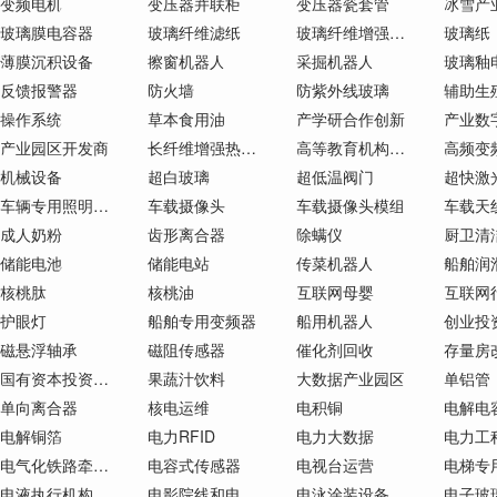
变频电机
变压器并联柜
变压器瓷套管
玻璃膜电容器
玻璃纤维滤纸
玻璃纤维增强复合材料（GFRP）
玻璃纸
薄膜沉积设备
擦窗机器人
采掘机器人
玻璃釉
反馈报警器
防火墙
防紫外线玻璃
操作系统
草本食用油
产学研合作创新
产业数
产业园区开发商
长纤维增强热塑性复合材料（LFT）
高等教育机构招生
机械设备
超白玻璃
超低温阀门
超快激
车辆专用照明及电气信号设备
车载摄像头
车载摄像头模组
车载天
成人奶粉
齿形离合器
除螨仪
厨卫清
储能电池
储能电站
传菜机器人
船舶润
核桃肽
核桃油
互联网母婴
护眼灯
船舶专用变频器
船用机器人
磁悬浮轴承
磁阻传感器
催化剂回收
国有资本投资运营
果蔬汁饮料
大数据产业园区
单铝管
单向离合器
核电运维
电积铜
电解电
电解铜箔
电力RFID
电力大数据
电力工
电气化铁路牵引供电系统变压器
电容式传感器
电视台运营
电梯专
电液执行机构
电影院线和电影院
电泳涂装设备
电子玻