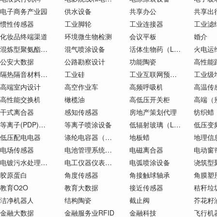
电子商务产业园
供水设备
共享办公
共享出
惯性传感器
工业脚轮
工业连接器
工业滤
化妆品终端渠道
环境微生物检测
会议平板
婚介
混炼型聚氨酯弹性体（MPU）
混气喷涂设备
活体生物药（LBP）
火电运
公安大数据
公路勘察设计
功能陶瓷
高性能
隔热隔音材料制造
工业硅
工业互联网预测性维护（PdM）
工业级
高端室内设计
高空作业车
高频呼吸机
高温传
高性能交换机
橄榄油
高低压开关柜
干式离合器
感知传感器
房地产策划代理
纺织蜡
等离子(PDP)电视机
等离子喷涂设备
低辐射玻璃（Low-E）
低压变
低压配电电器
涤纶电容器（CL）
地板蜡
电场传感器
电池管理系统（BMS）
电磁离合器
电动窗
电镀污水处理系统
电工仪器仪表制造
电弧喷涂设备
胶原蛋白
角度传感器
角接触球轴承
教育O2O
教育大数据
接近传感器
秸秆垃
洁净机器人
结构陶瓷
截止阀
芥花籽
金融大数据
金融服务业RFID
金融科技
飞行机