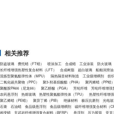
相关推荐
防盗玻璃
费托蜡（FT蜡）
喷涂加工
合成蜡
工业涂装
防火玻璃
长纤维增强热塑性复合材料（LFT）
合成树脂
超白玻璃
船舶润滑油
混炼型聚氨酯弹性体（MPU）
隔热隔音材料制造
工业级增稠剂
纺
二氧化碳共聚物（PPC）
聚3-羟基烷酸酯（PHA）
聚丙烯蜡（PP蜡
聚酰胺PA66（尼龙66）
聚乙醇酸（PGA）
芳纶纤维
芳纶纤维增强复
农药悬浮剂
热熔玻璃
热塑性聚氨酯弹性体（TPU）
热塑性纤维增强
聚乙烯蜡（PE蜡）
聚异丁烯（PIB）
绝缘材料
极压抗磨剂
光电玻
石膏
石油蜡
食品级悬浮剂
食品级增稠剂
碳纤维增强复合材料（CF
相变蜡
玄武岩纤维增强复合材料（BFRP）
悬浮剂
压力胶筒
亚克