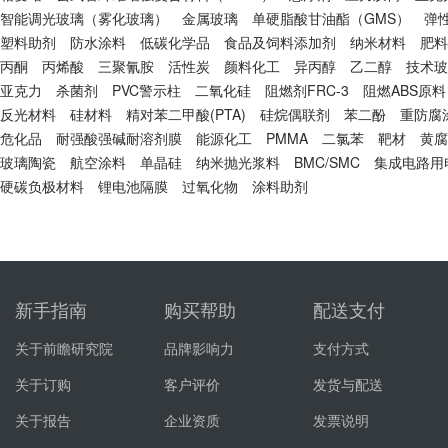
智能调光玻璃（雾化玻璃）
金属玻璃
单硬脂酸甘油酯（GMS）
弹
塑料助剂
防水涂料
低碳化学品
食品及饲料添加剂
纳米材料
肥料
丙酮
丙烯酸
三聚氰胺
活性炭
颜料化工
异丙醇
乙二醇
技术玻
亚克力
杀菌剂
PVC警示柱
二氧化硅
阻燃剂FRC-3
阻燃ABS原料
反光材料
硅材料
精对苯二甲酸(PTA)
硅烷偶联剂
苯二酚
重防腐
危化品
耐强酸强碱耐溶剂膜
能源化工
PMMA
二氯苯
靶材
黄腐
玻璃陶瓷
航空涂料
单晶硅
纳米抛光浆料
BMC/SMC
集成电路用
硬碳负极材料
锂电池隔膜
过氧化物
涂料助剂
新手指南
购买帮助
配送支付
关于前瞻研究院
品牌影响力
支付方式
关于订购
客户评价
发货与配送
关于报告
企业资质
发票说明