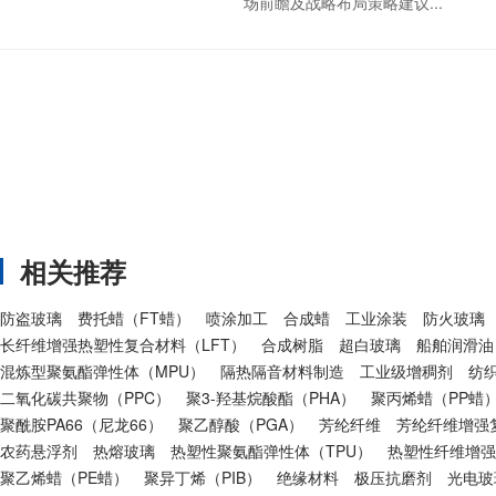
场前瞻及战略布局策略建议...
相关推荐
防盗玻璃
费托蜡（FT蜡）
喷涂加工
合成蜡
工业涂装
防火玻璃
长纤维增强热塑性复合材料（LFT）
合成树脂
超白玻璃
船舶润滑油
混炼型聚氨酯弹性体（MPU）
隔热隔音材料制造
工业级增稠剂
纺
二氧化碳共聚物（PPC）
聚3-羟基烷酸酯（PHA）
聚丙烯蜡（PP蜡
聚酰胺PA66（尼龙66）
聚乙醇酸（PGA）
芳纶纤维
芳纶纤维增强复
农药悬浮剂
热熔玻璃
热塑性聚氨酯弹性体（TPU）
热塑性纤维增强
聚乙烯蜡（PE蜡）
聚异丁烯（PIB）
绝缘材料
极压抗磨剂
光电玻