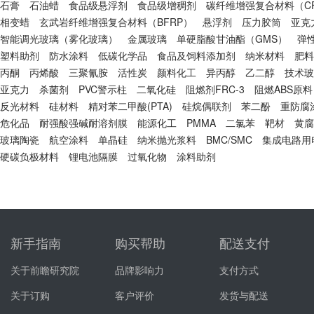
石膏
石油蜡
食品级悬浮剂
食品级增稠剂
碳纤维增强复合材料（CF
相变蜡
玄武岩纤维增强复合材料（BFRP）
悬浮剂
压力胶筒
亚克
智能调光玻璃（雾化玻璃）
金属玻璃
单硬脂酸甘油酯（GMS）
弹
塑料助剂
防水涂料
低碳化学品
食品及饲料添加剂
纳米材料
肥料
丙酮
丙烯酸
三聚氰胺
活性炭
颜料化工
异丙醇
乙二醇
技术玻
亚克力
杀菌剂
PVC警示柱
二氧化硅
阻燃剂FRC-3
阻燃ABS原料
反光材料
硅材料
精对苯二甲酸(PTA)
硅烷偶联剂
苯二酚
重防腐
危化品
耐强酸强碱耐溶剂膜
能源化工
PMMA
二氯苯
靶材
黄腐
玻璃陶瓷
航空涂料
单晶硅
纳米抛光浆料
BMC/SMC
集成电路用
硬碳负极材料
锂电池隔膜
过氧化物
涂料助剂
新手指南
购买帮助
配送支付
关于前瞻研究院
品牌影响力
支付方式
关于订购
客户评价
发货与配送