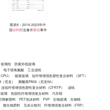
图表8：2019-2023年中
国
涂料
行业兼并
重组
事件
分析
玻璃纸
防紫外线玻璃
电子级氢氟酸
工业滤纸
CPU）
镀膜玻璃
短纤维增强热塑性复合材料 （SFT）
A（尼龙）
聚酰胺PA56（尼龙56）
连续纤维增强热塑性复合材料（CFRTP）
滤纸
膜玻璃
热固性纤维增强复合材料
汽车蜡
类可降解塑料
PET泡沫材料
PVP
生物玻璃
生物蜡
微生物肥料
无灰分散剂
纤维增强复合材料（FRP）