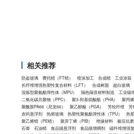
相关推荐
防盗玻璃
费托蜡（FT蜡）
喷涂加工
合成蜡
工业涂装
长纤维增强热塑性复合材料（LFT）
合成树脂
超白玻璃
混炼型聚氨酯弹性体（MPU）
隔热隔音材料制造
工业级
二氧化碳共聚物（PPC）
聚3-羟基烷酸酯（PHA）
聚丙烯
聚酰胺PA66（尼龙66）
聚乙醇酸（PGA）
芳纶纤维
芳
农药悬浮剂
热熔玻璃
热塑性聚氨酯弹性体（TPU）
热
聚乙烯蜡（PE蜡）
聚异丁烯（PIB）
绝缘材料
极压抗磨
石膏
石油蜡
食品级悬浮剂
食品级增稠剂
碳纤维增强复