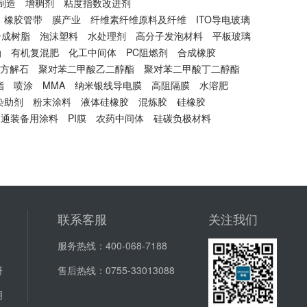
制造
增稠剂
粘度指数改进剂
橡胶管带
膜产业
纤维素纤维原料及纤维
ITO导电玻璃
合成树脂
泡沫塑料
水处理剂
高分子发泡材料
平板玻璃
油
有机复混肥
化工中间体
PC阻燃剂
合成橡胶
方解石
聚对苯二甲酸乙二醇酯
聚对苯二甲酸丁二醇酯
脂
喷涂
MMA
纳米银线导电膜
高阻隔膜
水溶肥
染助剂
粉末涂料
液体硅橡胶
混炼胶
硅橡胶
交通装备用涂料
PI膜
农药中间体
硅碳负极材料
联系客服
关注我们
服务热线：
400-068-7188
研
售后热线：
0755-33013088
明