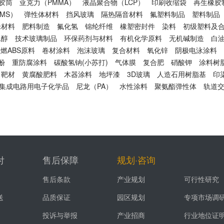
胶筒
亚克力（PMMA）
液晶聚合物（LCP）
印刷收缩袋
再生橡胶
MS）
弹性体材料
挡风玻璃
隔热隔音材料
氟塑料制品
塑料制品
米材料
肥料制造
氟化氢
锦纶纤维
橡塑密封件
染料
初级塑料及
二醇
技术玻璃制品
环保药剂与材料
有机化学原料
无机碱制造
白
燃ABS原料
卷材涂料
泡沫玻璃
复合材料
氧化锌
阴极电泳涂料
酚
重防腐涂料
碳酸氢钠(小苏打)
气体膜
复合肥
硝酸钾
涂料树
靶材
黄腐酸肥料
木器涂料
地坪漆
3D玻璃
人造石用树脂基
印
集成电路用电子化学品
尼龙（PA）
水性涂料
聚氨酯弹性体
轨道
付
售后保障
规划·咨询
售后条款
产业规划
可行性研究
送
品质保证
园区规划
专项市场调
投诉与举报
产业招商
行业地位证