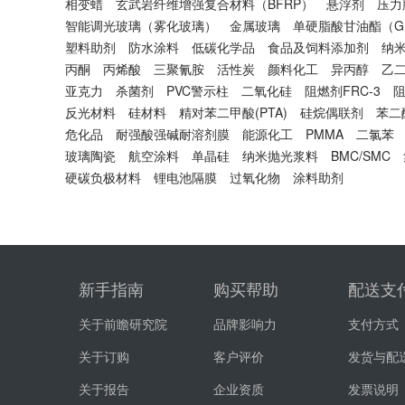
相变蜡
玄武岩纤维增强复合材料（BFRP）
悬浮剂
压力
智能调光玻璃（雾化玻璃）
金属玻璃
单硬脂酸甘油酯（G
塑料助剂
防水涂料
低碳化学品
食品及饲料添加剂
纳
丙酮
丙烯酸
三聚氰胺
活性炭
颜料化工
异丙醇
乙
亚克力
杀菌剂
PVC警示柱
二氧化硅
阻燃剂FRC-3
阻
反光材料
硅材料
精对苯二甲酸(PTA)
硅烷偶联剂
苯二
危化品
耐强酸强碱耐溶剂膜
能源化工
PMMA
二氯苯
玻璃陶瓷
航空涂料
单晶硅
纳米抛光浆料
BMC/SMC
硬碳负极材料
锂电池隔膜
过氧化物
涂料助剂
新手指南
购买帮助
配送支
关于前瞻研究院
品牌影响力
支付方式
关于订购
客户评价
发货与配
关于报告
企业资质
发票说明