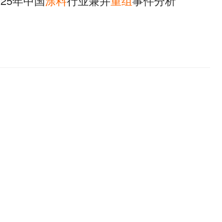
025年中国
涂料
行业兼并
重组
事件分析