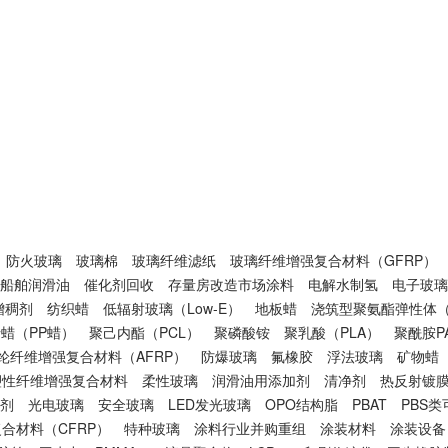
防火玻璃
玻璃棉
玻璃纤维滤纸
玻璃纤维增强复合材料（GFRP）
船舶润滑油
催化剂回收
存量房改造市场涂料
电解水制氢
电子玻璃
增稠剂
纺织蜡
低辐射玻璃（Low-E）
地板蜡
浇筑型聚氨酯弹性体（
蜡（PP蜡）
聚己内酯（PCL）
聚磷酸铵
聚乳酸（PLA）
聚酰胺P
纶纤维增强复合材料（AFRP）
防爆玻璃
氟橡胶
浮法玻璃
矿物蜡
塑性纤维增强复合材料
柔性玻璃
润滑油用添加剂
清净剂
热反射镀
剂
光电玻璃
安全玻璃
LED发光玻璃
OPO结构脂
PBAT
PBS
合材料（CFRP）
特种玻璃
涂料行业并购重组
涂装材料
涂装设备