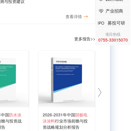
预测与投资建议
产业招商
查看详情
募投可研
项目热线
更多报告>>
0755-33015070
1年中国
防水涂
2026-2031年中国
阴极电
2026-203
前瞻与投资战
泳涂料
行业市场前瞻与投
料
行业发展
报告
资战略规划分析报告
资战略规划