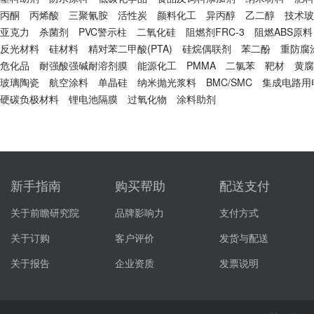
丙酮
丙烯酸
三聚氰胺
活性炭
颜料化工
异丙醇
乙二醇
技术玻
亚克力
杀菌剂
PVC警示柱
二氧化硅
阻燃剂FRC-3
阻燃ABS原料
反光材料
硅材料
精对苯二甲酸(PTA)
硅烷偶联剂
苯二酚
重防腐
危化品
耐强酸强碱耐溶剂膜
能源化工
PMMA
二氯苯
靶材
黄腐
玻璃陶瓷
航空涂料
单晶硅
纳米抛光浆料
BMC/SMC
集成电路用
硬碳负极材料
锂电池隔膜
过氧化物
涂料助剂
新手指南
购买帮助
配送支付
关于前瞻研究院
品牌影响力
支付方式
关于订购
客户评价
发货与配送
关于报告
企业资质
发票说明