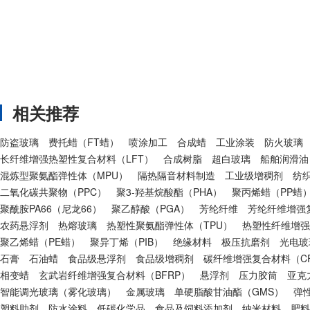
相关推荐
防盗玻璃
费托蜡（FT蜡）
喷涂加工
合成蜡
工业涂装
防火玻璃
长纤维增强热塑性复合材料（LFT）
合成树脂
超白玻璃
船舶润滑油
混炼型聚氨酯弹性体（MPU）
隔热隔音材料制造
工业级增稠剂
纺
二氧化碳共聚物（PPC）
聚3-羟基烷酸酯（PHA）
聚丙烯蜡（PP蜡
聚酰胺PA66（尼龙66）
聚乙醇酸（PGA）
芳纶纤维
芳纶纤维增强复
农药悬浮剂
热熔玻璃
热塑性聚氨酯弹性体（TPU）
热塑性纤维增强
聚乙烯蜡（PE蜡）
聚异丁烯（PIB）
绝缘材料
极压抗磨剂
光电玻
石膏
石油蜡
食品级悬浮剂
食品级增稠剂
碳纤维增强复合材料（CF
相变蜡
玄武岩纤维增强复合材料（BFRP）
悬浮剂
压力胶筒
亚克
智能调光玻璃（雾化玻璃）
金属玻璃
单硬脂酸甘油酯（GMS）
弹
塑料助剂
防水涂料
低碳化学品
食品及饲料添加剂
纳米材料
肥料