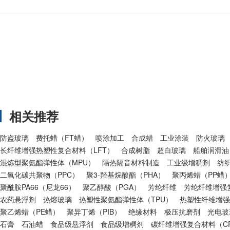
相关推荐
防盗玻璃
费托蜡（FT蜡）
喷涂加工
合成蜡
工业涂装
防火玻璃
长纤维增强热塑性复合材料（LFT）
合成树脂
超白玻璃
船舶润滑油
混炼型聚氨酯弹性体（MPU）
隔热隔音材料制造
工业级增稠剂
纺
二氧化碳共聚物（PPC）
聚3-羟基烷酸酯（PHA）
聚丙烯蜡（PP蜡
聚酰胺PA66（尼龙66）
聚乙醇酸（PGA）
芳纶纤维
芳纶纤维增强复
农药悬浮剂
热熔玻璃
热塑性聚氨酯弹性体（TPU）
热塑性纤维增强
聚乙烯蜡（PE蜡）
聚异丁烯（PIB）
绝缘材料
极压抗磨剂
光电玻
石膏
石油蜡
食品级悬浮剂
食品级增稠剂
碳纤维增强复合材料（CF