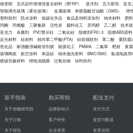
相变蜡
玄武岩纤维增强复合材料（BFRP）
悬浮剂
压力胶筒
亚克
智能调光玻璃（雾化玻璃）
金属玻璃
单硬脂酸甘油酯（GMS）
弹
塑料助剂
防水涂料
低碳化学品
食品及饲料添加剂
纳米材料
肥料
丙酮
丙烯酸
三聚氰胺
活性炭
颜料化工
异丙醇
乙二醇
技术玻
亚克力
杀菌剂
PVC警示柱
二氧化硅
阻燃剂FRC-3
阻燃ABS原料
反光材料
硅材料
精对苯二甲酸(PTA)
硅烷偶联剂
苯二酚
重防腐
危化品
耐强酸强碱耐溶剂膜
能源化工
PMMA
二氯苯
靶材
黄腐
玻璃陶瓷
航空涂料
单晶硅
纳米抛光浆料
BMC/SMC
集成电路用
硬碳负极材料
锂电池隔膜
过氧化物
涂料助剂
新手指南
购买帮助
配送支付
关于前瞻研究院
品牌影响力
支付方式
关于订购
客户评价
发货与配送
关于报告
企业资质
发票说明