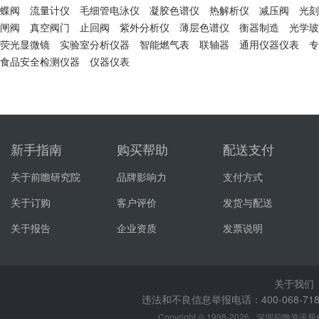
蝶阀
流量计仪
毛细管电泳仪
凝胶色谱仪
热解析仪
减压阀
光刻
闸阀
真空阀门
止回阀
紫外分析仪
薄层色谱仪
衡器制造
光学玻
荧光显微镜
实验室分析仪器
智能燃气表
联轴器
通用仪器仪表
专
食品安全检测仪器
仪器仪表
新手指南
购买帮助
配送支付
关于前瞻研究院
品牌影响力
支付方式
关于订购
客户评价
发货与配送
关于报告
企业资质
发票说明
关于我们
违法和不良信息举报电话：400-068-7188
Copyright © 1998-2026
深圳前瞻资讯股