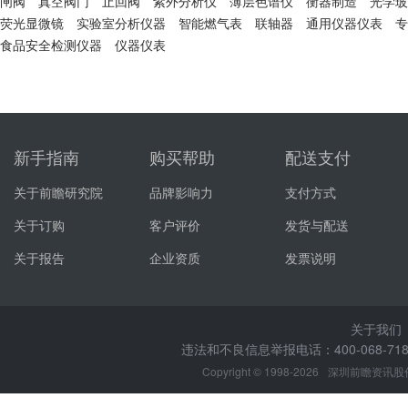
闸阀
真空阀门
止回阀
紫外分析仪
薄层色谱仪
衡器制造
光学玻
荧光显微镜
实验室分析仪器
智能燃气表
联轴器
通用仪器仪表
专
食品安全检测仪器
仪器仪表
新手指南
购买帮助
配送支付
关于前瞻研究院
品牌影响力
支付方式
关于订购
客户评价
发货与配送
关于报告
企业资质
发票说明
关于我们
违法和不良信息举报电话：400-068-7188
Copyright © 1998-2026
深圳前瞻资讯股