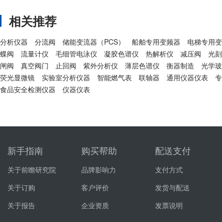
相关推荐
分析仪器
分流阀
储能变流器（PCS）
船舶专用变频器
电梯专用变
蝶阀
流量计仪
毛细管电泳仪
凝胶色谱仪
热解析仪
减压阀
光刻
闸阀
真空阀门
止回阀
紫外分析仪
薄层色谱仪
衡器制造
光学玻
荧光显微镜
实验室分析仪器
智能燃气表
联轴器
通用仪器仪表
专
食品安全检测仪器
仪器仪表
新手指南
购买帮助
配送支付
关于前瞻研究院
品牌影响力
支付方式
关于订购
客户评价
发货与配送
关于报告
企业资质
发票说明