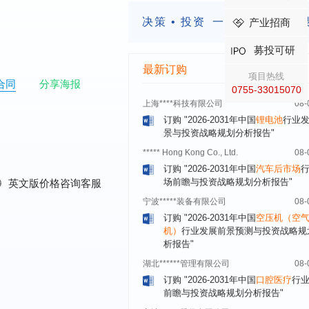
预测与投资战略规划分析报告"
决策 • 投资
一定要有前瞻的
产业招商
上海****投资有限公司
08-
订购
"2026-2031年中国
工业涂料
行
募投可研
前景预测与投资战略规划分析报告"
最新订购
项目热线
上海****科技有限公司
08-
合同
分享海报
0755-33015070
订购
"2026-2031年中国
锂电池
行业
景与投资战略规划分析报告"
***** Hong Kong Co., Ltd.
08-
订购
"2026-2031年中国
汽车后市场
场前瞻与投资战略规划分析报告"
宁波*****装备有限公司
08-
0
英文版价格咨询客服
订购
"2026-2031年中国
空压机（空
机）
行业发展前景预测与投资战略规
析报告"
湖北******管理有限公司
08-
订购
"2026-2031年中国
口腔医疗
行
前瞻与投资战略规划分析报告"
宁波******股份有限公司
08-
订购
"2026-2031年中国
新能源汽车