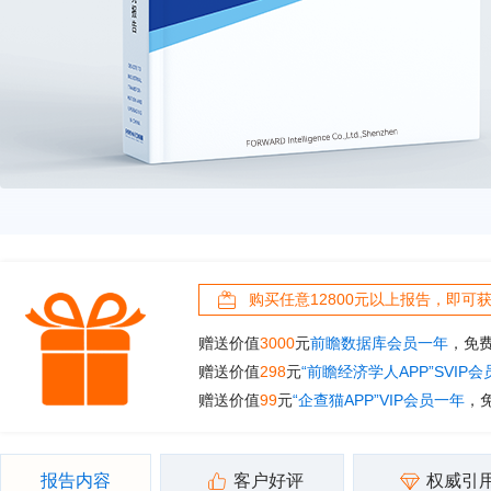
购买任意12800元以上报告，即可
赠送价值
3000
元
前瞻数据库会员一年
，免
赠送价值
298
元
“前瞻经济学人APP”SVIP
赠送价值
99
元
“企查猫APP”VIP会员一年
，
报告内容
客户好评
权威引