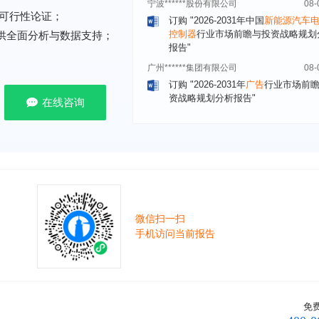
控制器
行业市场前瞻与投资战略规划
可行性论证；
报告"
提供全面分析与数据支持；
广州******集团有限公司
08-
订购
"2026-2031年
广告
行业市场前
资战略规划分析报告"
贵州******化工有限公司
08-
在线咨询
订购
"2026-2031年全球及中国
磷酸三
氯丙基）酯（TCPP）
行业发展前景
战略规划分析报告"
上海******能源有限公司
08-
订购
"2026-2031年中国
钠离子电池
场前瞻与投资战略规划分析报告"
广州****代理有限公司
08-
微信扫一扫
订购
"2026-2031年中国
危险化学品
手机访问当前报告
品）物流
行业市场前瞻与投资战略规
析报告"
****个人购买
08-
订购
"2026-2031年中国
机场建设
行
前瞻与投资可行性分析报告"
免