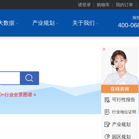
请登录
购物车
我的订单
|
|
|
订购
"2026-2031年中国
超高频RFID
场前瞻与投资战略规划分析报告"
报
北京市******集团有限公司
08-
大数据
产业规划
关于我们
I
I
I
400-06
订购
"2026-2031年中国
应急通信
行
前景预测与投资战略规划分析报告"
武汉市******中心
08-
×
订购
"2026-2031年中国
固态电池
行
前瞻与投资战略规划分析报告"
****（北京）有限公司
08-
订购
"2026-2031年中国
广告
行业市
与投资战略规划分析报告"
北京****科技有限公司
08-
订购
"2026-2031年中国
美容美发
行
80+行业全景图谱 »
可行性报告
前瞻与投资规划分析报告"
北京****技术有限公司
08-
行业地位证明
订购
"2026-2031年中国
稀有气体
行
前景预测与投资战略规划分析报告"
产业规划
****(天津)有限公司
08-
园区规划
订购
"2026-2031年中国
滤网
行业发