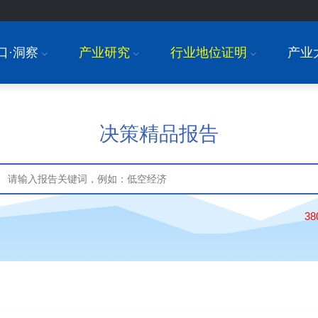
口·洞察
产业研究
行业地位证明
产业
I
I
I
决策精品报告
3