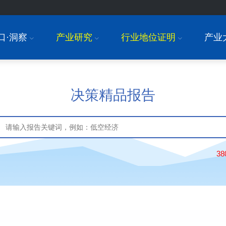
口·洞察
产业研究
行业地位证明
产业
I
I
I
决策精品报告
3