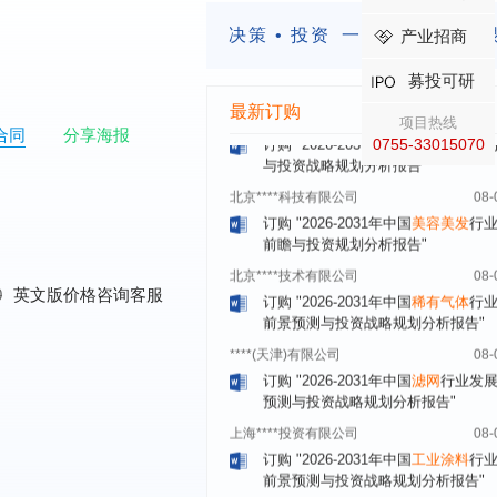
订购
"2026-2031年中国
固态电池
行
决策 • 投资
一定要有前瞻的
产业招商
前瞻与投资战略规划分析报告"
****（北京）有限公司
08-
募投可研
订购
"2026-2031年中国
广告
行业市
最新订购
项目热线
与投资战略规划分析报告"
合同
分享海报
0755-33015070
北京****科技有限公司
08-
订购
"2026-2031年中国
美容美发
行
前瞻与投资规划分析报告"
北京****技术有限公司
08-
订购
"2026-2031年中国
稀有气体
行
前景预测与投资战略规划分析报告"
0
英文版价格咨询客服
****(天津)有限公司
08-
订购
"2026-2031年中国
滤网
行业发
预测与投资战略规划分析报告"
上海****投资有限公司
08-
订购
"2026-2031年中国
工业涂料
行
前景预测与投资战略规划分析报告"
上海****科技有限公司
08-