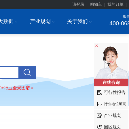
请登录
购物车
我的订单
|
|
|
报
大数据
产业规划
关于我们
I
I
I
400-06
×
安徽******大学
08-
订购
"2026-2031年中国
生物育种
行
前瞻与投资战略规划分析报告"
80+行业全景图谱 »
中国******公司研究院
08-
可行性报告
订购
"2026-2031年中国
超高频RFID
场前瞻与投资战略规划分析报告"
行业地位证明
北京市******集团有限公司
08-
订购
"2026-2031年中国
应急通信
行
产业规划
前景预测与投资战略规划分析报告"
园区规划
武汉市******中心
08-