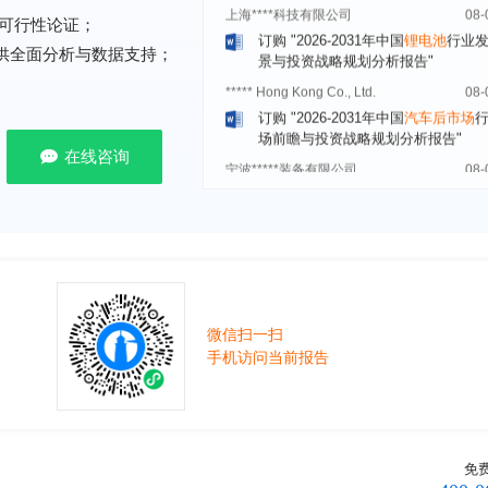
订购
"2026-2031年中国
锂电池
行业
景与投资战略规划分析报告"
可行性论证；
***** Hong Kong Co., Ltd.
08-
提供全面分析与数据支持；
订购
"2026-2031年中国
汽车后市场
场前瞻与投资战略规划分析报告"
宁波*****装备有限公司
08-
订购
"2026-2031年中国
空压机（空
在线咨询
机）
行业发展前景预测与投资战略规
析报告"
湖北******管理有限公司
08-
订购
"2026-2031年中国
口腔医疗
行
前瞻与投资战略规划分析报告"
宁波******股份有限公司
08-
订购
"2026-2031年中国
新能源汽车
微信扫一扫
控制器
行业市场前瞻与投资战略规划
手机访问当前报告
报告"
广州******集团有限公司
08-
订购
"2026-2031年
广告
行业市场前
资战略规划分析报告"
免
贵州******化工有限公司
08-