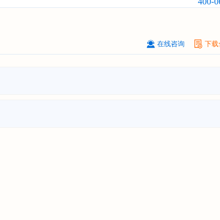
400-0
订购
"2026-2031年全球及中国
磷酸三
氯丙基）酯（TCPP）
行业发展前景
战略规划分析报告"
上海******能源有限公司
08-
在线咨询
下载
订购
"2026-2031年中国
钠离子电池
场前瞻与投资战略规划分析报告"
广州****代理有限公司
08-
订购
"2026-2031年中国
危险化学品
品）物流
行业市场前瞻与投资战略规
析报告"
****个人购买
08-
订购
"2026-2031年中国
机场建设
行
前瞻与投资可行性分析报告"
苏州****（集团）有限公司
08-
订购
"2026-2031年中国
环保
行业发
与投资预测分析报告"
深圳****技术有限公司
08-
订购
"2026-2031年中国
合同物流
行
前瞻与投资战略规划分析报告"