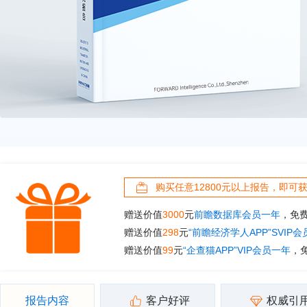
购买任意12800元以上报告，即可
赠送价值
3000
元
前瞻数据库会员一年
，免
赠送价值
298
元
“前瞻经济学人APP”SVIP
赠送价值
99
元
“企查猫APP”VIP会员一年
，
报告内容
客户好评
权威引