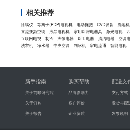
相关推荐
除螨仪
等离子(PDP)电视机
电动拖把
CVD设备
洗地机
直流变频空调
液晶电视机
家用厨房电器具
激光电视
互联网电视
制冷
声像电器
厨卫电器
清洁电器
空调
洗衣机
净水器
中央空调
制冰机
家电流通
智能电视
新手指南
购买帮助
配送支
关于前瞻研究院
品牌影响力
支付方式
关于订购
客户评价
发货与配
关于报告
企业资质
发票说明