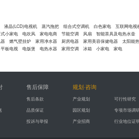
液晶(LCD)电视机
蒸汽拖把
组合式空调机
白色家电
互联网电视
西式小家电
电吹风
家电电商
节能空调
风扇
智能茶具及电热水壶
电器
燃气壁挂炉
家用净水器
厨房电器
家用美容保健电器
太阳能
平板电视
电饭煲
电热水器
家用空调
冰箱
小家电
家电
付
售后保障
规划·咨询
售后条款
产业规划
可行性研究
送
品质保证
园区规划
专项市场调
投诉与举报
产业招商
行业地位证