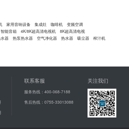
机
家用音响设备
集成灶
咖啡机
变频空调
智能音箱
4K/8K超高清电视机
8K超高清电视
热水器
热泵热水器
空气净化器
热水器
吸尘器
榨汁机
联系客服
关注我们
服务热线：
400-068-7188
研
售后热线：
0755-33013088
明