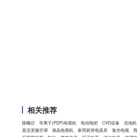
相关推荐
除螨仪
等离子(PDP)电视机
电动拖把
CVD设备
洗地机
直流变频空调
液晶电视机
家用厨房电器具
激光电视