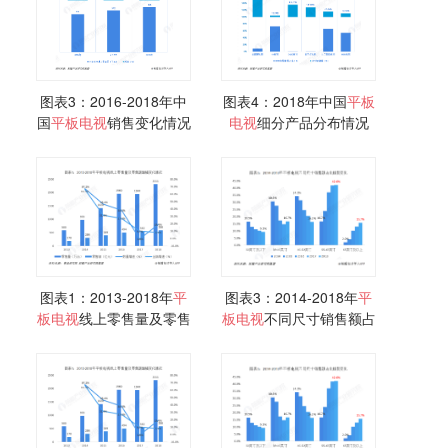
图表3：2016-2018年中
图表4：2018年中国
平板
国
平板电视
销售变化情况
电视
细分产品分布情况
图表1：2013-2018年
平
图表3：2014-2018年
平
板电视
线上零售量及零售
板电视
不同尺寸销售额占
额增幅变化情况
比趋势变化