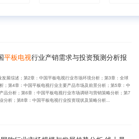
国
平板电视
行业产销需求与投资预测分析报
业发展综述；第2章：中国平板电视行业市场环境分析；第3章：全球
析；第4章：中国平板电视行业主要产品市场及前景分析；第5章：中
产品分析；第6章：中国平板电视行业市场调研与营销策略分析；第7
业分析；第8章：中国平板电视行业投资现状及策略分析...