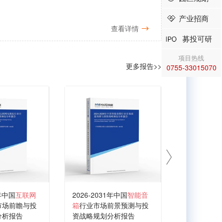
产业招商
查看详情
募投可研
项目热线
更多报告>>
0755-33015070
1年中国
互联网
2026-2031年中国
智能音
2026-203
市场前瞻与投
箱
行业市场前景预测与投
高清电视机
分析报告
资战略规划分析报告
与投资规划