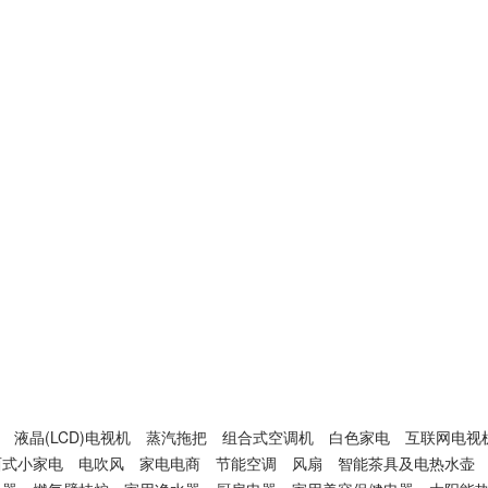
液晶(LCD)电视机
蒸汽拖把
组合式空调机
白色家电
互联网电视
西式小家电
电吹风
家电电商
节能空调
风扇
智能茶具及电热水壶