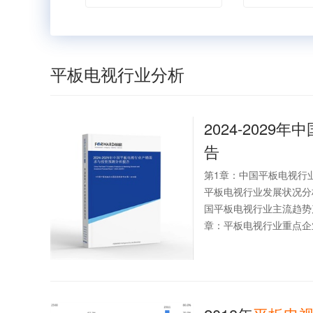
平板电视行业分析
2024-2029年中
告
第1章：中国平板电视行
平板电视行业发展状况分
国平板电视行业主流趋势
章：平板电视行业重点企