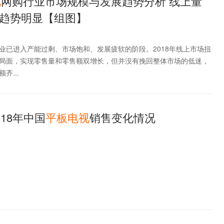
视
网购行业市场规模与发展趋势分析 线上量
趋势明显【组图】
业已进入产能过剩、市场饱和、发展疲软的阶段。2018年线上市场扭
增”的局面，实现零售量和零售额双增长，但并没有挽回整体市场的低迷，
齐...
018年中国
平板电视
销售变化情况