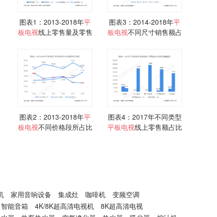
图表1：2013-2018年
平
图表3：2014-2018年
平
板电视
线上零售量及零售
板电视
不同尺寸销售额占
额增幅变化情况
比趋势变化
图表2：2013-2018年
平
图表4：2017年不同类型
板电视
不同价格段所占比
平板电视
线上零售额占比
例趋势变化情况
和同比增幅情况
机
家用音响设备
集成灶
咖啡机
变频空调
智能音箱
4K/8K超高清电视机
8K超高清电视