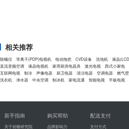
相关推荐
除螨仪
等离子(PDP)电视机
电动拖把
CVD设备
洗地机
液晶(LC
直流变频空调
液晶电视机
家用厨房电器具
激光电视
西式小家电
互联网电视
制冷
声像电器
厨卫电器
清洁电器
空调电器
燃气壁
洗衣机
净水器
中央空调
制冰机
家电流通
智能电视
平板电视
新手指南
购买帮助
配送支付
关于前瞻研究院
品牌影响力
支付方式