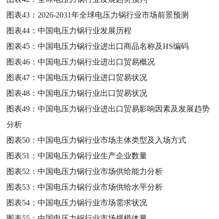
图表43：
2026-2031年全球电压力锅行业市场前景预测
图表44：
中国电压力锅行业发展历程
图表45：
中国电压力锅行业进出口商品名称及HS编码
图表46：
中国电压力锅行业进出口贸易概况
图表47：
中国电压力锅行业进口贸易状况
图表48：
中国电压力锅行业出口贸易状况
图表49：
中国电压力锅行业进出口贸易影响因素及发展趋势
分析
图表50：
中国电压力锅行业市场主体类型及入场方式
图表51：
中国电压力锅行业生产企业数量
图表52：
中国电压力锅行业市场供给能力分析
图表53：
中国电压力锅行业市场供给水平分析
图表54：
中国电压力锅行业市场需求状况
图表55：
中国电压力锅行业市场规模体量