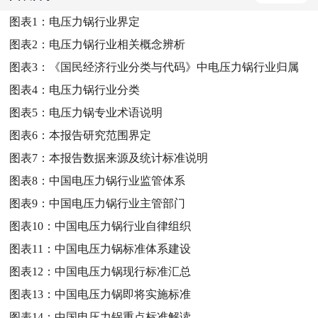
图表1：
电压力锅行业界定
图表2：
电压力锅行业相关概念辨析
图表3：
《国民经济行业分类与代码》中电压力锅行业归属
图表4：
电压力锅行业分类
图表5：
电压力锅专业术语说明
图表6：
本报告研究范围界定
图表7：
本报告数据来源及统计标准说明
图表8：
中国电压力锅行业监管体系
图表9：
中国电压力锅行业主管部门
图表10：
中国电压力锅行业自律组织
图表11：
中国电压力锅标准体系建设
图表12：
中国电压力锅现行标准汇总
图表13：
中国电压力锅即将实施标准
图表14：
中国电压力锅重点标准解读