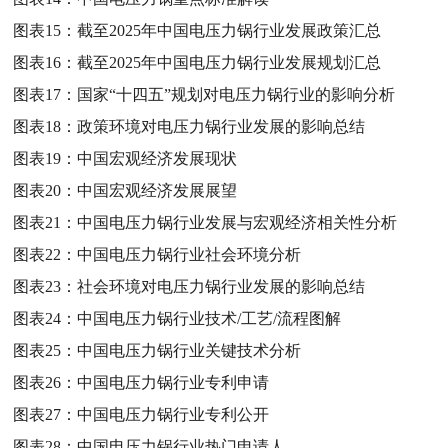
图表15：
截至2025年中国电压力锅行业发展政策汇总
图表16：
截至2025年中国电压力锅行业发展规划汇总
图表17：
国家“十四五”规划对电压力锅行业的影响分析
图表18：
政策环境对电压力锅行业发展的影响总结
图表19：
中国宏观经济发展现状
图表20：
中国宏观经济发展展望
图表21：
中国电压力锅行业发展与宏观经济相关性分析
图表22：
中国电压力锅行业社会环境分析
图表23：
社会环境对电压力锅行业发展的影响总结
图表24：
中国电压力锅行业技术/工艺/流程图解
图表25：
中国电压力锅行业关键技术分析
图表26：
中国电压力锅行业专利申请
图表27：
中国电压力锅行业专利公开
图表28：
中国电压力锅行业热门申请人