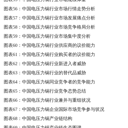
图表56：
中国电压力锅行业市场行情走势分析
图表57：
中国电压力锅行业市场发展痛点分析
图表58：
中国电压力锅行业市场竞争格局分析
图表59：
中国电压力锅行业市场集中度分析
图表60：
中国电压力锅行业供应商的议价能力
图表61：
中国电压力锅行业购买者的议价能力
图表62：
中国电压力锅行业新进入者威胁
图表63：
中国电压力锅行业的替代品威胁
图表64：
中国电压力锅同业竞争者的竞争能力
图表65：
中国电压力锅行业竞争态势总结
图表66：
中国电压力锅行业兼并与重组状况
图表67：
中国电压力锅企业国际市场竞争参与状况
图表68：
中国电压力锅产业链结构
图表69：
中国电压力锅产业链生态图谱