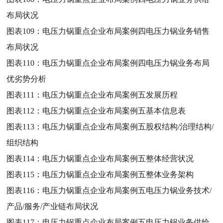
布局状况
图表109：
电压力锅重点企业布局案例四电压力锅业务销售
布局状况
图表110：
电压力锅重点企业布局案例四电压力锅业务布局
优劣势分析
图表111：
电压力锅重点企业布局案例五发展历程
图表112：
电压力锅重点企业布局案例五基本信息表
图表113：
电压力锅重点企业布局案例五股权结构/治理结构/
组织结构
图表114：
电压力锅重点企业布局案例五整体经营状况
图表115：
电压力锅重点企业布局案例五整体业务架构
图表116：
电压力锅重点企业布局案例五电压力锅业务技术/
产品/服务/产业链布局状况
图表117：
电压力锅重点企业布局案例五电压力锅业务供给