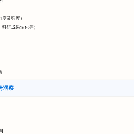
析
发力度及强度）
利、科研成果转化等）
结
势洞察
判