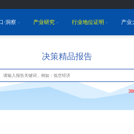
口·洞察
产业研究
行业地位证明
产业
I
I
I
决策精品报告
3