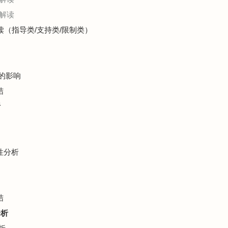
解读
解读（指导类/支持类/限制类）
展的影响
结
析
性分析
结
分析