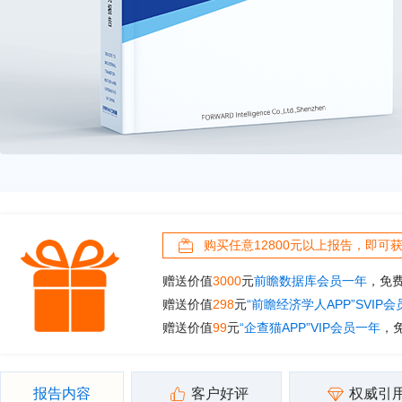
购买任意12800元以上报告，即可
赠送价值
3000
元
前瞻数据库会员一年
，免
赠送价值
298
元
“前瞻经济学人APP”SVIP
赠送价值
99
元
“企查猫APP”VIP会员一年
，
报告内容
客户好评
权威引