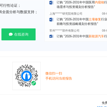
上海******研究院有限公司
08-
可行性论证；
订购
"2026-2031年中国
土壤修复
行
提供全面分析与数据支持；
前瞻与投资战略规划分析报告"
常州******部件有限公司
08-
订购
"2026-2031年中国
新能源汽车
场前瞻与投资战略规划分析报告"
在线咨询
北京******股份有限公司
08-
订购
"2023-2028年中国
女士内衣
行
前瞻与投资战略规划分析报告"
湖北******饮品股份有限公司
08-
订购
"2026-2031年中国
益生菌产品
展前景预测与投资战略规划分析报告
深圳******技术有限公司
08-
微信扫一扫
手机访问当前报告
订购
"2026-2031年中国
快递企业
市
分析及企业竞争策略研究报告"
浙江****有限公司
08-
订购
"2026-2031年全球及中国
隐形
业发展前景与投资战略规划分析报告
免
厦门****股份有限公司
08-