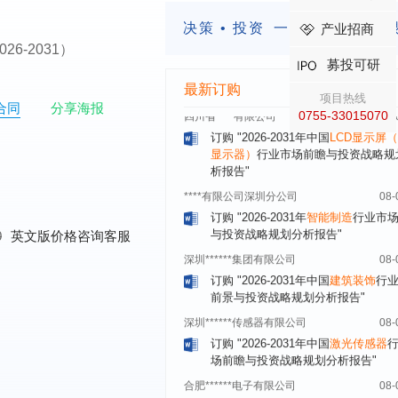
内蒙古****股份有限公司
08-
决策 • 投资
一定要有前瞻的
产业招商
订购
"2026-2031年中国
蒸发器
行业
y（2026-2031）
瞻与投资战略规划分析报告"
募投可研
四川省****有限公司
08-
最新订购
项目热线
订购
"2026-2031年中国
LCD显示屏
合同
分享海报
0755-33015070
显示器）
行业市场前瞻与投资战略规
析报告"
****有限公司深圳分公司
08-
订购
"2026-2031年
智能制造
行业市
与投资战略规划分析报告"
深圳******集团有限公司
08-
0
英文版价格咨询客服
订购
"2026-2031年中国
建筑装饰
行
前景与投资战略规划分析报告"
深圳******传感器有限公司
08-
订购
"2026-2031年中国
激光传感器
场前瞻与投资战略规划分析报告"
合肥******电子有限公司
08-
订购
"2026-2031年中国医用
内窥镜
场需求与投资规划分析报告"