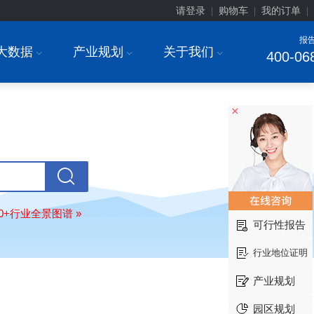
请登录
购物车
我的订单
|
|
|
报
大数据
产业规划
关于我们
I
I
I
400-06
×
北京******家具股份有限公司
08-
订购
"2026-2031年中国
教育家具
行
调研与投资战略规划分析报告"
东莞市******研究院
08-
订购
"2026-2031年中国
干细胞医疗
展前景预测与投资战略规划分析报告
80+行业全景图谱 »
可行性报告
绍兴****科技有限公司
08-
订购
"2026-2031年中国
锂电池正极
行业地位证明
业深度调研与投资战略规划分析报告
产业规划
北京****科技有限公司
08-
订购
"2026-2031年中国
餐饮连锁
行
园区规划
模式与发展趋势分析报告"