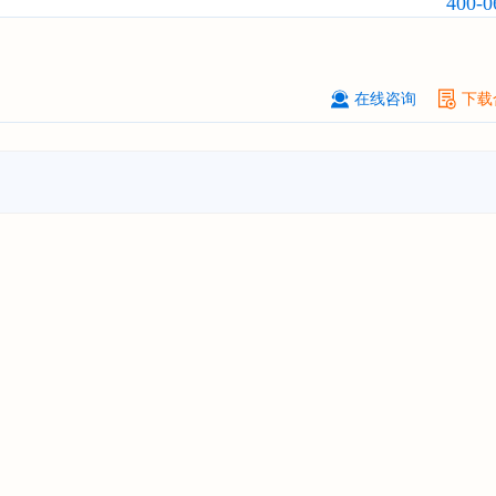
400-0
订购
"2026-2031年全球及中国
隐形
业发展前景与投资战略规划分析报告
厦门****股份有限公司
08-
在线咨询
下载
订购
"2026-2031年中国
小家电
行业
瞻与投资战略规划分析报告"
****大学
08-
订购
"2026-2031年中国
激光加工设
市场前瞻与投资战略规划分析报告"
****（深圳）有限公司
08-
订购
"2026-2031年中国
制浆造纸机
行业发展前景与投资战略规划分析报
****有限公司深圳分公司
08-
订购
"2026-2031年中国
虚拟电厂（V
行业发展前景预测与投资战略规划分
告"
杭州****科技有限公司
08-
订购
"2026-2031年中国
光伏运维
行
前瞻与投资战略规划分析报告"
克拉玛依******有限公司
08-