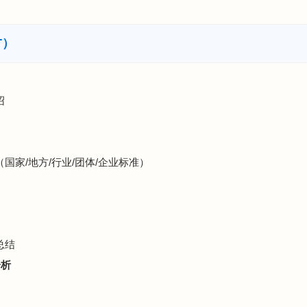
T）
绍
（国家/地方/行业/团体/企业标准）
总结
分析