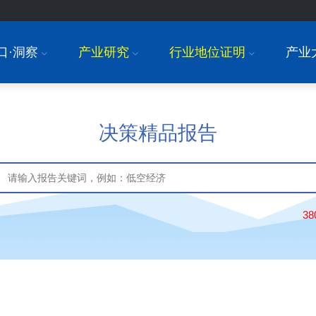
口·洞察
产业研究
行业地位证明
产业
I
I
I
决策精品报告
3