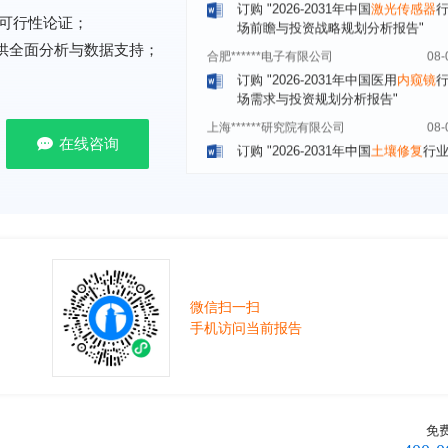
合肥******电子有限公司
08-
可行性论证；
订购
"2026-2031年中国医用
内窥镜
提供全面分析与数据支持；
场需求与投资规划分析报告"
上海******研究院有限公司
08-
订购
"2026-2031年中国
土壤修复
行
前瞻与投资战略规划分析报告"
在线咨询
常州******部件有限公司
08-
订购
"2026-2031年中国
新能源汽车
场前瞻与投资战略规划分析报告"
北京******股份有限公司
08-
订购
"2023-2028年中国
女士内衣
行
前瞻与投资战略规划分析报告"
湖北******饮品股份有限公司
08-
微信扫一扫
手机访问当前报告
订购
"2026-2031年中国
益生菌产品
展前景预测与投资战略规划分析报告
深圳******技术有限公司
08-
订购
"2026-2031年中国
快递企业
市
分析及企业竞争策略研究报告"
免
浙江****有限公司
08-