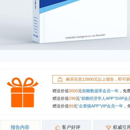
购买任意12800元以上报告，即可
赠送价值
3000
元
前瞻数据库会员一年
，免
赠送价值
298
元
“前瞻经济学人APP”SVIP
赠送价值
99
元
“企查猫APP”VIP会员一年
，
报告内容
客户好评
权威引