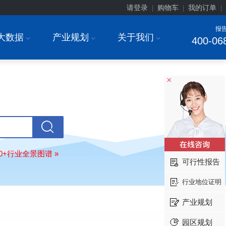
请登录
购物车
我的订单
|
|
|
报
大数据
产业规划
关于我们
I
I
I
400-06
×
北京******家具股份有限公司
08-
订购
"2026-2031年中国
教育家具
行
调研与投资战略规划分析报告"
80+行业全景图谱 »
可行性报告
东莞市******研究院
08-
订购
"2026-2031年中国
干细胞医疗
行业地位证明
展前景预测与投资战略规划分析报告
产业规划
绍兴****科技有限公司
08-
订购
"2026-2031年中国
锂电池正极
园区规划
业深度调研与投资战略规划分析报告