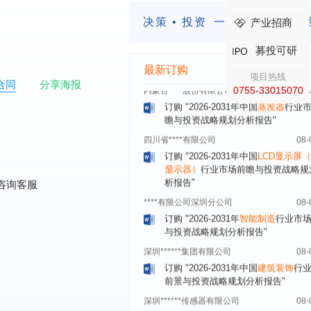
北京****科技有限公司
08-
决策 • 投资
一定要有前瞻的
产业招商
订购
"2026-2031年中国
餐饮连锁
行
模式与发展趋势分析报告"
募投可研
内蒙古****股份有限公司
08-
最新订购
项目热线
订购
"2026-2031年中国
蒸发器
行业
合同
分享海报
0755-33015070
瞻与投资战略规划分析报告"
四川省****有限公司
08-
订购
"2026-2031年中国
LCD显示屏
显示器）
行业市场前瞻与投资战略规
析报告"
****有限公司深圳分公司
08-
咨询客服
订购
"2026-2031年
智能制造
行业市
与投资战略规划分析报告"
深圳******集团有限公司
08-
订购
"2026-2031年中国
建筑装饰
行
前景与投资战略规划分析报告"
深圳******传感器有限公司
08-
订购
"2026-2031年中国
激光传感器
场前瞻与投资战略规划分析报告"