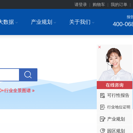
请登录
购物车
我的订单
|
|
|
报
大数据
产业规划
关于我们
I
I
I
400-06
北京******家具股份有限公司
08-
订购
"2026-2031年中国
教育家具
行
调研与投资战略规划分析报告"
×
东莞市******研究院
08-
订购
"2026-2031年中国
干细胞医疗
展前景预测与投资战略规划分析报告
绍兴****科技有限公司
08-
订购
"2026-2031年中国
锂电池正极
业深度调研与投资战略规划分析报告
80+行业全景图谱 »
可行性报告
北京****科技有限公司
08-
订购
"2026-2031年中国
餐饮连锁
行
行业地位证明
模式与发展趋势分析报告"
内蒙古****股份有限公司
08-
产业规划
订购
"2026-2031年中国
蒸发器
行业
瞻与投资战略规划分析报告"
园区规划