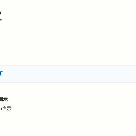
介
析
析
启示
与启示