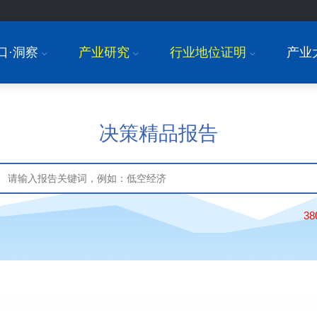
口·洞察
产业研究
行业地位证明
产业
I
I
I
决策精品报告
3