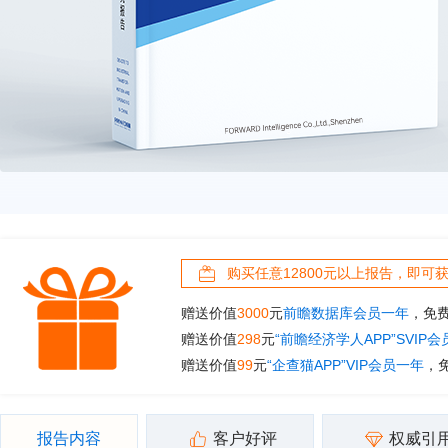
购买任意12800元以上报告，即可
赠送价值
3000
元
前瞻数据库会员一年
，免
赠送价值
298
元
“前瞻经济学人APP”SVIP
赠送价值
99
元
“企查猫APP”VIP会员一年
，
报告内容
客户好评
权威引