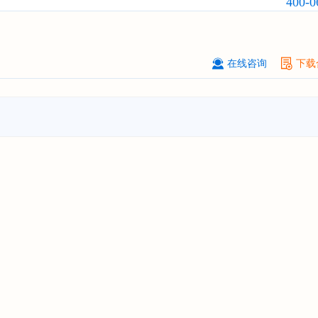
400-0
订购
"2026-2031年中国
激光加工设
市场前瞻与投资战略规划分析报告"
****（深圳）有限公司
08-
订购
"2026-2031年中国
制浆造纸机
在线咨询
下载
行业发展前景与投资战略规划分析报
****有限公司深圳分公司
08-
订购
"2026-2031年中国
虚拟电厂（V
行业发展前景预测与投资战略规划分
告"
杭州****科技有限公司
08-
订购
"2026-2031年中国
光伏运维
行
前瞻与投资战略规划分析报告"
克拉玛依******有限公司
08-
订购
"2026-2031年中国
钠离子电池
场前瞻与投资战略规划分析报告"
安徽******大学
08-
订购
"2026-2031年中国
生物育种
行
前瞻与投资战略规划分析报告"
中国******公司研究院
08-