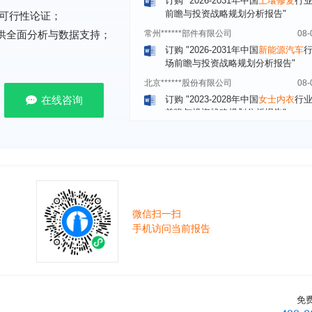
常州******部件有限公司
08-
可行性论证；
订购
"2026-2031年中国
新能源汽车
提供全面分析与数据支持；
场前瞻与投资战略规划分析报告"
北京******股份有限公司
08-
订购
"2023-2028年中国
女士内衣
行
前瞻与投资战略规划分析报告"
在线咨询
湖北******饮品股份有限公司
08-
订购
"2026-2031年中国
益生菌产品
展前景预测与投资战略规划分析报告
深圳******技术有限公司
08-
订购
"2026-2031年中国
快递企业
市
分析及企业竞争策略研究报告"
浙江****有限公司
08-
微信扫一扫
订购
"2026-2031年全球及中国
隐形
手机访问当前报告
业发展前景与投资战略规划分析报告
厦门****股份有限公司
08-
订购
"2026-2031年中国
小家电
行业
瞻与投资战略规划分析报告"
免
****大学
08-