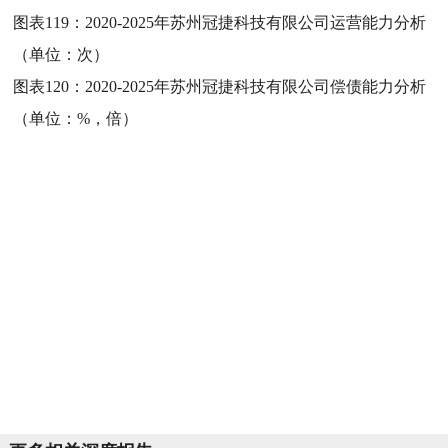
图表119：
2020-2025年苏州冠捷科技有限公司运营能力分析
（单位：次）
图表120：
2020-2025年苏州冠捷科技有限公司偿债能力分析
（单位：%，倍）