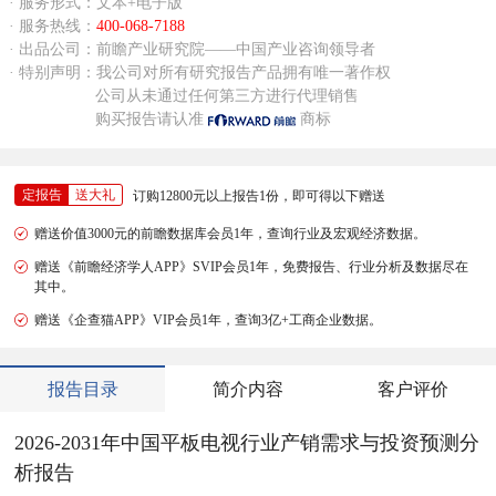
· 服务形式：文本+电子版
· 服务热线：
400-068-7188
· 出品公司：前瞻产业研究院——中国产业咨询领导者
· 特别声明：我公司对所有研究报告产品拥有唯一著作权
公司从未通过任何第三方进行代理销售
购买报告请认准
商标
定报告
送大礼
订购12800元以上报告1份，即可得以下赠送
赠送价值3000元的前瞻数据库会员1年，查询行业及宏观经济数据。
赠送《前瞻经济学人APP》SVIP会员1年，免费报告、行业分析及数据尽在
其中。
赠送《企查猫APP》VIP会员1年，查询3亿+工商企业数据。
报告目录
简介内容
客户评价
2026-2031年中国平板电视行业产销需求与投资预测分
析报告