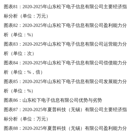
图表81：
2020-2025年山东松下电子信息有限公司主要经济指
标分析（单位：万元）
图表82：
2020-2025年山东松下电子信息有限公司盈利能力分
析（单位：%）
图表83：
2020-2025年山东松下电子信息有限公司运营能力分
析（单位：次）
图表84：
2020-2025年山东松下电子信息有限公司偿债能力分
析（单位：%，倍）
图表85：
2020-2025年山东松下电子信息有限公司发展能力分
析（单位：%）
图表86：
山东松下电子信息有限公司优势与劣势
图表87：
2020-2025年夏普科技（无锡）有限公司主要经济指
标分析（单位：万元）
图表88：
2020-2025年夏普科技（无锡）有限公司盈利能力分