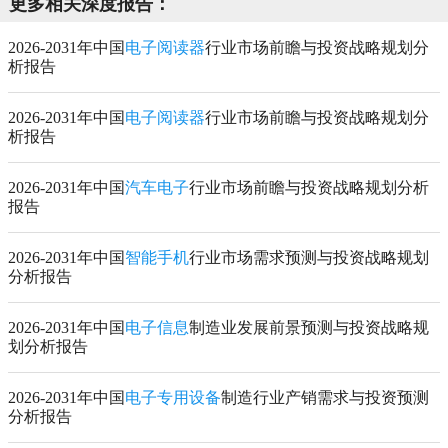
更多相关深度报告：
2026-2031年中国
电子阅读器
行业市场前瞻与投资战略规划分
析报告
2026-2031年中国
电子阅读器
行业市场前瞻与投资战略规划分
析报告
2026-2031年中国
汽车电子
行业市场前瞻与投资战略规划分析
报告
2026-2031年中国
智能手机
行业市场需求预测与投资战略规划
分析报告
2026-2031年中国
电子信息
制造业发展前景预测与投资战略规
划分析报告
2026-2031年中国
电子专用设备
制造行业产销需求与投资预测
分析报告