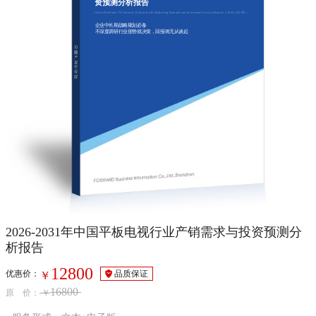
资预测分析报告
China Flat Panel TV Industry Production & Marketing Demand and Investment Forecast Report（2026-2031年）
企业中长期战略规划必备
不深度调研行业形势就决策，回报将无从谈起
2026-2031年中国平板电视行业产销需求与投资预测分
析报告
12800
优惠价：
品质保证
￥
16800
原 价：
￥