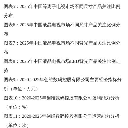
图表5：
2025年中国等离子电视市场不同尺寸产品关注比例
分布
图表6：
2025年中国液晶电视市场不同尺寸产品关注比例分
布
图表7：
2025年中国液晶电视市场不同背光产品关注比例分
布
图表8：
2025年中国液晶电视市场LED背光产品关注比例走
势
图表9：
2020-2025年创维数码控股有限公司主要经济指标分
析（单位：万元）
图表10：
2020-2025年创维数码控股有限公司盈利能力分析
（单位：%）
图表11：
2020-2025年创维数码控股有限公司运营能力分析
（单位：次）