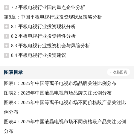
+
7.2 平板电视行业国内重点企业分析
第8章：中国平板电视行业投资现状及策略分析
+
8.1 平板电视行业投资现状分析
+
8.2 平板电视行业投资特性分析
+
8.3 平板电视行业投资机会与风险分析
+
8.4 平板电视行业投资建议
图表目录
-
收起
图表
图表1：
2025年中国等离子电视市场品牌关注比例分布
图表2：
2025年中国液晶电视市场品牌关注比例分布
图表3：
2025年中国等离子电视市场不同价格段产品关注比
例分布
图表4：
2025年中国液晶电视市场不同价格段产品关注比例
分布