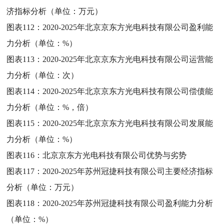
济指标分析（单位：万元）
图表112：
2020-2025年北京京东方光电科技有限公司盈利能
力分析（单位：%）
图表113：
2020-2025年北京京东方光电科技有限公司运营能
力分析（单位：次）
图表114：
2020-2025年北京京东方光电科技有限公司偿债能
力分析（单位：%，倍）
图表115：
2020-2025年北京京东方光电科技有限公司发展能
力分析（单位：%）
图表116：
北京京东方光电科技有限公司优势与劣势
图表117：
2020-2025年苏州冠捷科技有限公司主要经济指标
分析（单位：万元）
图表118：
2020-2025年苏州冠捷科技有限公司盈利能力分析
（单位：%）