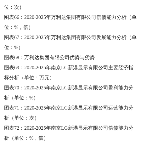
位：次）
图表66：
2020-2025年万利达集团有限公司偿债能力分析（单
位：%，倍）
图表67：
2020-2025年万利达集团有限公司发展能力分析（单
位：%）
图表68：
万利达集团有限公司优势与劣势
图表69：
2020-2025年南京LG新港显示有限公司主要经济指
标分析（单位：万元）
图表70：
2020-2025年南京LG新港显示有限公司盈利能力分
析（单位：%）
图表71：
2020-2025年南京LG新港显示有限公司运营能力分
析（单位：次）
图表72：
2020-2025年南京LG新港显示有限公司偿债能力分
析（单位：%，倍）