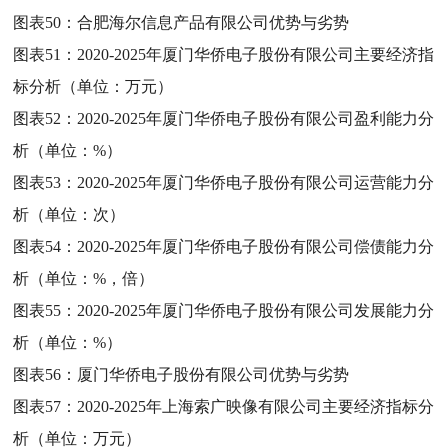
图表50：
合肥海尔信息产品有限公司优势与劣势
图表51：
2020-2025年厦门华侨电子股份有限公司主要经济指
标分析（单位：万元）
图表52：
2020-2025年厦门华侨电子股份有限公司盈利能力分
析（单位：%）
图表53：
2020-2025年厦门华侨电子股份有限公司运营能力分
析（单位：次）
图表54：
2020-2025年厦门华侨电子股份有限公司偿债能力分
析（单位：%，倍）
图表55：
2020-2025年厦门华侨电子股份有限公司发展能力分
析（单位：%）
图表56：
厦门华侨电子股份有限公司优势与劣势
图表57：
2020-2025年上海索广映像有限公司主要经济指标分
析（单位：万元）