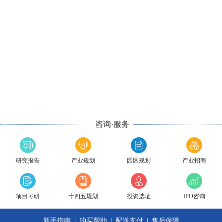
咨询·服务
研究报告
产业规划
园区规划
产业招商
项目可研
十四五规划
投资选址
IPO咨询
新手指南
|
购买帮助
|
配送支付
|
售后保障