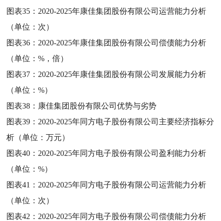
图表35：
2020-2025年康佳集团股份有限公司运营能力分析
（单位：次）
图表36：
2020-2025年康佳集团股份有限公司偿债能力分析
（单位：%，倍）
图表37：
2020-2025年康佳集团股份有限公司发展能力分析
（单位：%）
图表38：
康佳集团股份有限公司优势与劣势
图表39：
2020-2025年同方电子股份有限公司主要经济指标分
析（单位：万元）
图表40：
2020-2025年同方电子股份有限公司盈利能力分析
（单位：%）
图表41：
2020-2025年同方电子股份有限公司运营能力分析
（单位：次）
图表42：
2020-2025年同方电子股份有限公司偿债能力分析