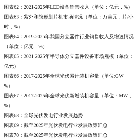
图表62：
2021-2025年LED设备销售收入（单位：亿元，%）
图表63：
紫外和隐形划片机市场情况（单位：万美元，片/小
时，%）
图表64：
2019-2025年我国分立器件行业销售收入及增速情况
（单位：亿元，%）
图表65：
2021-2025年半导体分立器件设备市场规模（单位：
亿元）
图表66：
2017-2025年全球光伏累计装机容量（单位:GW，
%）
图表67：
2017-2025年全球光伏新增装机容量（单位：MW，
%）
图表68：
全球光伏发电行业发展趋势
图表69：
截至2025年光伏发电行业发展政策汇总
图表70：
截至2025年光伏发电行业发展政策汇总