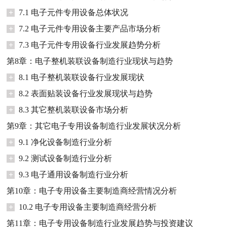
+
7.1 电子元件专用设备总体状况
+
7.2 电子元件专用设备主要产品市场分析
+
7.3 电子元件专用设备行业发展趋势分析
第8章：电子整机装联设备制造行业现状与趋势
+
8.1 电子整机装联设备行业发展现状
+
8.2 表面贴装设备行业发展现状与趋势
+
8.3 其它整机装联设备市场分析
第9章：其它电子专用设备制造行业发展状况分析
+
9.1 净化设备制造行业分析
+
9.2 测试设备制造行业分析
+
9.3 电子通用设备制造行业分析
第10章：电子专用设备主要制造商经营情况分析
+
10.2 电子专用设备主要制造商经营分析
第11章：电子专用设备制造行业发展趋势与投资建议