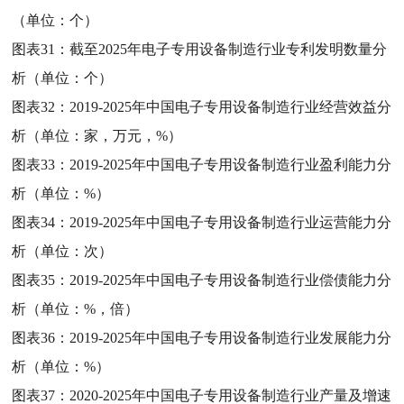
（单位：个）
图表31：
截至2025年电子专用设备制造行业专利发明数量分
析（单位：个）
图表32：
2019-2025年中国电子专用设备制造行业经营效益分
析（单位：家，万元，%）
图表33：
2019-2025年中国电子专用设备制造行业盈利能力分
析（单位：%）
图表34：
2019-2025年中国电子专用设备制造行业运营能力分
析（单位：次）
图表35：
2019-2025年中国电子专用设备制造行业偿债能力分
析（单位：%，倍）
图表36：
2019-2025年中国电子专用设备制造行业发展能力分
析（单位：%）
图表37：
2020-2025年中国电子专用设备制造行业产量及增速