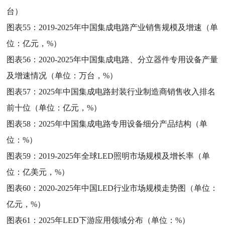
台）
图表55：
2019-2025年中国集成电路产业销售规模及增速（单
位：亿元，%）
图表56：
2020-2025年中国集成电路、分立器件专用设备产量
及增速情况（单位：万台，%）
图表57：
2025年中国集成电路封装行业制造商销售收入排名
前十位（单位：亿元，%）
图表58：
2025年中国集成电路专用设备细分产品结构（单
位：%）
图表59：
2019-2025年全球LED照明市场规模及增长率（单
位：亿美元，%）
图表60：
2020-2025年中国LED行业市场规模走势图（单位：
亿元，%）
图表61：
2025年LED下游应用领域分布（单位：%）