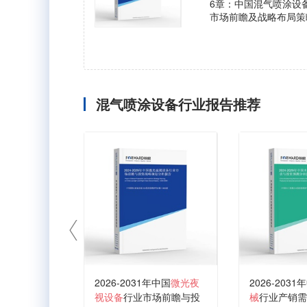
6章：中国混气喷涂设
市场前瞻及战略布局策
混气喷涂设备行业报告推荐
2026-2031年中国
微光夜
2026-2031
视设备
行业市场前瞻与投
械
行业产销需