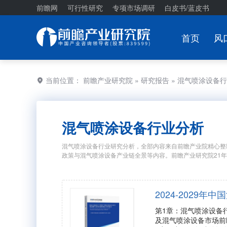
前瞻网
可行性研究
专项市场调研
白皮书/蓝皮书
首页
风
当前位置：
前瞻产业研究院
»
研究报告
» 混气喷涂设备
混气喷涂设备行业分析
混气喷涂设备行业研究分析，全部内容来自前瞻产业院精心整
政策与混气喷涂设备产业链全景等内容。前瞻产业研究院21
2024-202
第1章：混气喷涂设备
及混气喷涂设备市场前