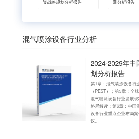
资战略规划分析报告
测分析报告
混气喷涂设备行业分析
2024-2029年中
划分析报告
第1章：混气喷涂设备行
（PEST）；第3章：
混气喷涂设备行业发展现
格局解读；第6章：中国
设备行业重点企业布局案
议...