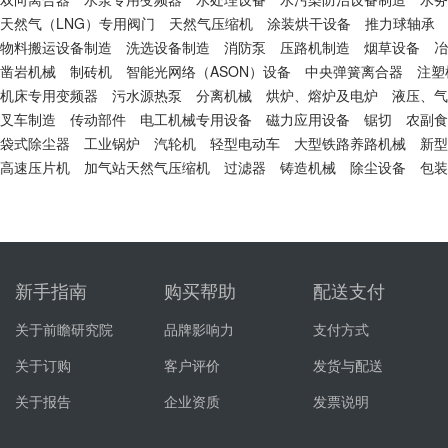
天然气（LNG）专用阀门
天然气压缩机
涂装烘干设备
推力球轴承
物料搬运设备制造
洗选设备制造
消防泵
压路机制造
烟草设备
冶
凿岩机械
制砖机
智能光网络（ASON）设备
中央弹簧离合器
注塑
机床专用变频器
污水源热泵
分离机械
烘炉、熔炉及电炉
液压、气
叉车制造
传动部件
电工机械专用设备
磁力应用设备
锯切
农副食
袋式除尘器
工业锅炉
汽轮机
轻型电动车
大型铁路养路机械
新型
高速压片机
加气站天然气压缩机
过滤器
铸造机械
除尘设备
包装
新手指南
购买帮助
配送支付
关于前瞻研究院
品牌影响力
支付方式
关于订购
客户评价
发货与配送
关于报告
企业资质
发票说明