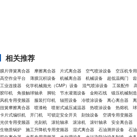
相关推荐
膜片弹簧离合器
摩擦离合器
片式离合器
空气喷涂设备
空压机专用
高空作业平台
薄膜沉积设备
机械离合器
机械设备
超低温阀门
齿
工业连接器
化学机械抛光（CMP）设备
混气喷涂设备
工装配件
胶印机
角接触球轴承
脚轮
节水灌溉设备
金刚石线
锻压机械制造
风机专用变频器
服装打印机
辐照设备
冷喷涂设备
离心离合器
离
扭簧摩擦离合器
喷漆枪
喷射式减压减温器
热喷涂设备
热熔机
球
卡片式编织机
开门机
可锁定安全开关
刻蚀设备
空调专用变频器
光伏专用变频器
光刻机
滚轮轴承
滚涂机
滚针轴承
安全离合器
生物质锅炉
施工升降机专用变频器
湿式离合器
石油测井设备
石油
双向离合器
水泵专用变频器
水处理设备
水污染防治设备制造
水务