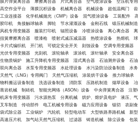
膜片弹簧离合器
摩擦离合器
片式离合器
空气喷涂设备
空压机专用
高空作业平台
薄膜沉积设备
机械离合器
机械设备
超低温阀门
齿
工业连接器
化学机械抛光（CMP）设备
混气喷涂设备
工装配件
胶印机
角接触球轴承
脚轮
节水灌溉设备
金刚石线
锻压机械制造
风机专用变频器
服装打印机
辐照设备
冷喷涂设备
离心离合器
离
扭簧摩擦离合器
喷漆枪
喷射式减压减温器
热喷涂设备
热熔机
球
卡片式编织机
开门机
可锁定安全开关
刻蚀设备
空调专用变频器
光伏专用变频器
光刻机
滚轮轴承
滚涂机
滚针轴承
安全离合器
生物质锅炉
施工升降机专用变频器
湿式离合器
石油测井设备
石油
双向离合器
水泵专用变频器
水处理设备
水污染防治设备制造
水务
天然气（LNG）专用阀门
天然气压缩机
涂装烘干设备
推力球轴承
物料搬运设备制造
洗选设备制造
消防泵
压路机制造
烟草设备
冶
凿岩机械
制砖机
智能光网络（ASON）设备
中央弹簧离合器
注塑
机床专用变频器
污水源热泵
分离机械
烘炉、熔炉及电炉
液压、气
叉车制造
传动部件
电工机械专用设备
磁力应用设备
锯切
农副食
袋式除尘器
工业锅炉
汽轮机
轻型电动车
大型铁路养路机械
新型
高速压片机
加气站天然气压缩机
过滤器
铸造机械
除尘设备
包装