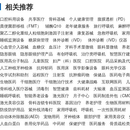
相关推荐
口腔科用设备
共享医疗
骨科器械
个人健康管理
腹膜透析（PD）
粪便菌群移植（FMT）
辅酶Q10
老年健康服务
旅行呼吸机
麻醉
聚乙二醇化重组人粒细胞刺激因子注射液
康复器械
急救呼吸机
家用
睡眠监测设备
糖尿病管理
体外诊断（IVD）
体外诊断（IVD）仪器
心血管介入器械
血糖仪
血压计
牙科手术显微镜
眼科显微镜
养老
隐形眼镜
隐形眼镜护理产品
有创呼吸机
治疗类呼吸机
智慧医疗建
医用高分子制品
儿童医院
妇产（科）医院
口腔医院
药品采购及代
人工种植牙种植体
抗抑郁药
医用床
医学影像设备
眼科光学仪器
化学试剂和助剂
远程医疗
注射泵
抗肿瘤药物
保健品
医药电子商
生物医药
干细胞医疗
干细胞治疗技术
大健康战略
互联网医药
儿
骨科植入医疗器械
消毒剂
智慧健康
齿科耗材
大输液
血压监测器
睡眠呼吸机
智能养老设备
激光医疗
月子中心
医药制造外包（CM
激光美容仪器
骨科连锁专科医院
基因治疗
养老护理
生物医用材料
防疫防护用品
紫外线消毒灯
家用呼吸机
呼吸机
一次性医用耗材
自动体外除颤器(AED)
宠物用药
牙种植体
眼部护理
家用美容仪
人血白蛋白
兽用化学药品
中药材
保健护理
医药服务
骨质疏松类