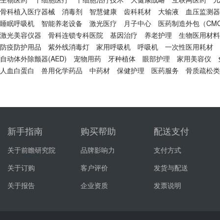
骨科植入医疗器械
消毒剂
智慧健康
齿科耗材
大输液
血压监测器
睡眠呼吸机
智能养老设备
激光医疗
月子中心
医药制造外包（CM
激光美容仪器
骨科连锁专科医院
基因治疗
养老护理
生物医用材料
防疫防护用品
紫外线消毒灯
家用呼吸机
呼吸机
一次性医用耗材
自动体外除颤器(AED)
宠物用药
牙种植体
眼部护理
家用美容仪
人血白蛋白
兽用化学药品
中药材
保健护理
医药服务
骨质疏松类
新手指南
购买帮助
配送支付
关于前瞻研究院
品牌影响力
支付方式
关于订购
客户评价
发货与配送
关于报告
企业资质
发票说明