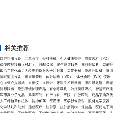
相关推荐
口腔科用设备
共享医疗
骨科器械
个人健康管理
腹膜透析（PD）
粪便菌群移植（FMT）
辅酶Q10
老年健康服务
旅行呼吸机
麻醉
聚乙二醇化重组人粒细胞刺激因子注射液
康复器械
急救呼吸机
家用
睡眠监测设备
糖尿病管理
体外诊断（IVD）
体外诊断（IVD）仪器
心血管介入器械
血糖仪
血压计
牙科手术显微镜
眼科显微镜
养老
隐形眼镜
隐形眼镜护理产品
有创呼吸机
治疗类呼吸机
智慧医疗建
医用高分子制品
儿童医院
妇产（科）医院
口腔医院
药品采购及代
人工种植牙种植体
抗抑郁药
医用床
医学影像设备
眼科光学仪器
化学试剂和助剂
远程医疗
注射泵
抗肿瘤药物
保健品
医药电子商
生物医药
干细胞医疗
干细胞治疗技术
大健康战略
互联网医药
儿