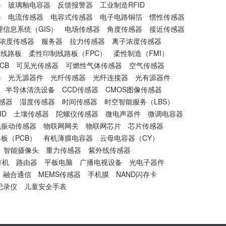
器
玻璃釉电容器
反馈报警器
工业制造RFID
器
电流传感器
电容式传感器
电子电路铜箔
惯性传感器
理信息系统（GIS）
电场传感器
角度传感器
接近传感器
浓度传感器
服务器
拉力传感器
离子浓度传感器
性线路板
柔性印制线路板（FPC）
柔性制造（FMI）
CB
可见光传感器
可燃性气体传感器
空气传感器
器
光无源器件
光纤传感器
光纤连接器
光有源器件
半导体清洗设备
CCD传感器
CMOS图像传感器
感器
湿度传感器
时间传感器
时空智能服务（LBS）
ID
土壤传感器
陀螺仪传感器
微电声器件
微调电容器
线振动传感器
物联网网关
物联网芯片
芯片传感器
板（PCB）
有机薄膜电容器
云母电容器（CY）
智能摄像头
重力传感器
紫外线传感器
算机
路由器
平板电脑
广播电视设备
光电子器件
融合通信
MEMS传感器
手机膜
NAND闪存卡
记录仪
儿童安全手表