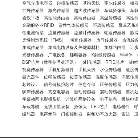
空气介质电容器
碰撞传感器
基站天线
霍尔传感器
衡
红外传感器
激光传感器
超声波传感器
车载摄像头
车
会议平板
高性能路由器
高端路由器
高温传感器
高性
金融服务业RFID
毒性气体传感器
距离传感器
聚苯乙烯
锂电池铜箔
流量传感器
流量计传感器
轮速传感器
脉
柔性制造系统（FMS）
倾角传感器
热导传感器
热流传
集成传感器
集成电路设备及关键原材料
集群路由器
计
光栅传感器
广电设备
硅电容器
X射线传感器
半导体
DSP芯片（数字信号处理器）
pH传感器
RFID芯片
散射
视觉传感器
手机射频器件
手机天线
水位传感器
速度
微光器件
位移传感器
位置传感器
温度传感器
涡流传
芯片设计
信号链模拟芯片
信息存储
压差传感器
压力
噪声传感器
真空电容器
振动传感器
震动传感器
整机
字幕动画电影摄影机
计算机网络设备
电子信息
模块电
车载导航
无线卫星设备
摄像头
LED芯片
电感器件
编码器
电声元件
门锁控制器
射频功率放大器
雷达