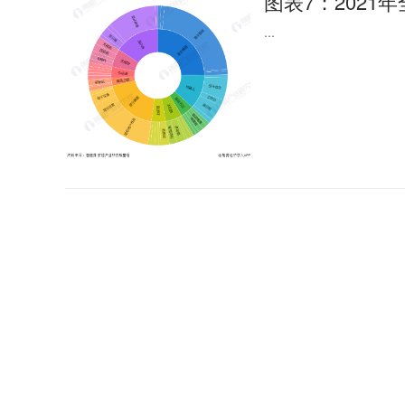
图表7：2021
...