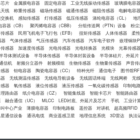
器芯片
金属膜电容器
固定电容器
工业无线振动传感器
玻璃膜电容
载天线
称重传感器
磁场传感器
磁通传感器
磁阻传感器
电解电容
能交换机
感知传感器
灯传感器
低压传感器
涤纶电容器（CL）
地
电容器（CB）
聚丙烯电容器（CBB）
分组传送网（PTN）设备
粉尘
搏传感器
民用飞机电子飞行包（EFB）
扭矩传感器
人体传感器
柔
感器
气体传感器
气压传感器
汽车传感器
汽车电子软件
嵌埋铜块P
步传感器
加速度传感器
光电传感器
光电转换器
光模块
光幕传感
半导体测试设备
半导体传感器
半导体封装设备
半导体硅片、外延片
通信机
射频分立器件
射频模组
生物传感器
生物量传感器
声音传
传感器
钽电容器
陶瓷电容器（CC）
特种光纤
通信电子
图书馆RF
感器
无线测温传感器
无线电导航设备
无线固话终端
无线网桥
无
传感器
氧传感器
液位传感器
液压传感器
一氧化碳传感器
印制电路
处理路由器
纸介电容器（CZ）
智能集线器
智能卡芯片
智能路由器
源
融合通信（UC）
MLCC
LED衬底、外延片及芯片
手机
工业计
呼叫中心产业
薄膜电容器
印制电路板
遥控器
对讲机
超高频RFID
卫星通信设备
通讯电缆
商业遥感卫星
地理信息系统
3D雷达
执法