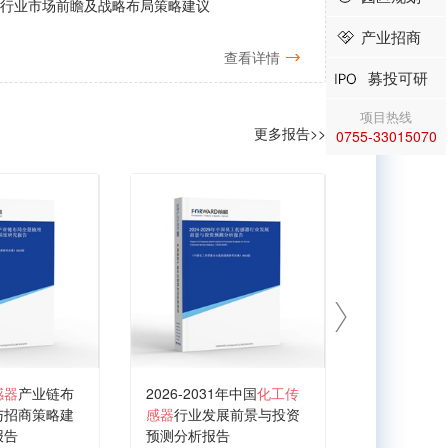
器行业市场前瞻及战略布局策略建议
产业招商
查看详情
募投可研
项目热线
更多报告>>
0755-33015070
感器
产业链布
2026-2031年中国
化工传
2026-203
与招商策略建
感器
行业发展前景与投资
导体器件
行
报告
预测分析报告
投资战略规