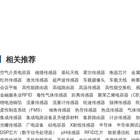
相关推荐
空气介质电容器
碰撞传感器
基站天线
霍尔传感器
衡器芯片
金属
红外传感器
激光传感器
超声波传感器
车载摄像头
车载天线
称重
会议平板
高性能路由器
高端路由器
高温传感器
高性能交换机
感
金融服务业RFID
毒性气体传感器
距离传感器
聚苯乙烯电容器（CB
锂电池铜箔
流量传感器
流量计传感器
轮速传感器
脉搏传感器
民
柔性制造系统（FMS）
倾角传感器
热导传感器
热流传感器
气体
集成传感器
集成电路设备及关键原材料
集群路由器
计步传感器
加
光栅传感器
广电设备
硅电容器
X射线传感器
半导体
半导体测试
DSP芯片（数字信号处理器）
pH传感器
RFID芯片
散射通信机
射
视觉传感器
手机射频器件
手机天线
水位传感器
速度传感器
钽电