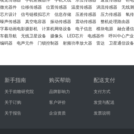
微光器件
位移传感器
位置传感器
温度传感器
涡流传感器
无线测
芯片设计
信号链模拟芯片
信息存储
压差传感器
压力传感器
氧传
噪声传感器
真空电容器
振动传感器
震动传感器
整机处理路由器
字幕动画电影摄影机
计算机网络设备
电子信息
模块电源
融合通信
车载导航
无线卫星设备
摄像头
LED芯片
电感器件
呼叫中心产业
编码器
电声元件
门锁控制器
射频功率放大器
雷达
卫星通信设备
新手指南
购买帮助
配送支付
关于前瞻研究院
品牌影响力
支付方式
关于订购
客户评价
发货与配送
关于报告
企业资质
发票说明