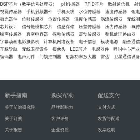
DSP芯片（数字信号处理器）
pH传感器
RFID芯片
散射通信机
射
视觉传感器
手机射频器件
手机天线
水位传感器
速度传感器
钽电
微光器件
位移传感器
位置传感器
温度传感器
涡流传感器
无线测
芯片设计
信号链模拟芯片
信息存储
压差传感器
压力传感器
氧传
噪声传感器
真空电容器
振动传感器
震动传感器
整机处理路由器
字幕动画电影摄影机
计算机网络设备
电子信息
模块电源
融合通信
车载导航
无线卫星设备
摄像头
LED芯片
电感器件
呼叫中心产业
编码器
电声元件
门锁控制器
射频功率放大器
雷达
卫星通信设备
新手指南
购买帮助
配送支付
关于前瞻研究院
品牌影响力
支付方式
关于订购
客户评价
发货与配送
关于报告
企业资质
发票说明