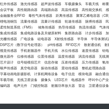
红外传感器
激光传感器
超声波传感器
车载摄像头
车载天线
称重
会议平板
高性能路由器
高端路由器
高温传感器
高性能交换机
感
金融服务业RFID
毒性气体传感器
距离传感器
聚苯乙烯电容器（CB
锂电池铜箔
流量传感器
流量计传感器
轮速传感器
脉搏传感器
民
柔性制造系统（FMS）
倾角传感器
热导传感器
热流传感器
气体
集成传感器
集成电路设备及关键原材料
集群路由器
计步传感器
加
光栅传感器
广电设备
硅电容器
X射线传感器
半导体
半导体测试
DSP芯片（数字信号处理器）
pH传感器
RFID芯片
散射通信机
射
视觉传感器
手机射频器件
手机天线
水位传感器
速度传感器
钽电
微光器件
位移传感器
位置传感器
温度传感器
涡流传感器
无线测
芯片设计
信号链模拟芯片
信息存储
压差传感器
压力传感器
氧传
噪声传感器
真空电容器
振动传感器
震动传感器
整机处理路由器
字幕动画电影摄影机
计算机网络设备
电子信息
模块电源
融合通信
车载导航
无线卫星设备
摄像头
LED芯片
电感器件
呼叫中心产业
编码器
电声元件
门锁控制器
射频功率放大器
雷达
卫星通信设备