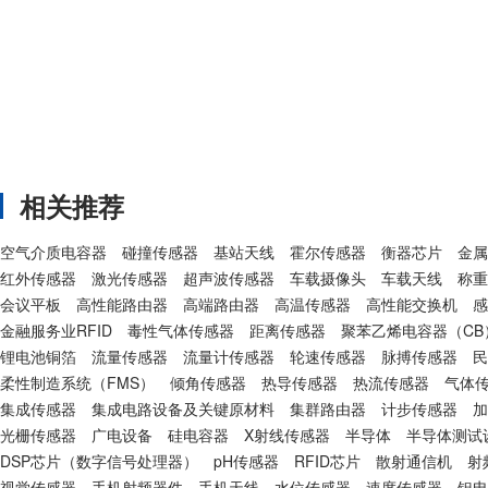
相关推荐
空气介质电容器
碰撞传感器
基站天线
霍尔传感器
衡器芯片
金属
红外传感器
激光传感器
超声波传感器
车载摄像头
车载天线
称重
会议平板
高性能路由器
高端路由器
高温传感器
高性能交换机
感
金融服务业RFID
毒性气体传感器
距离传感器
聚苯乙烯电容器（CB
锂电池铜箔
流量传感器
流量计传感器
轮速传感器
脉搏传感器
民
柔性制造系统（FMS）
倾角传感器
热导传感器
热流传感器
气体
集成传感器
集成电路设备及关键原材料
集群路由器
计步传感器
加
光栅传感器
广电设备
硅电容器
X射线传感器
半导体
半导体测试
DSP芯片（数字信号处理器）
pH传感器
RFID芯片
散射通信机
射
视觉传感器
手机射频器件
手机天线
水位传感器
速度传感器
钽电