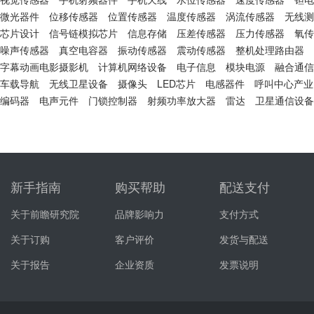
微光器件
位移传感器
位置传感器
温度传感器
涡流传感器
无线测
芯片设计
信号链模拟芯片
信息存储
压差传感器
压力传感器
氧传
噪声传感器
真空电容器
振动传感器
震动传感器
整机处理路由器
字幕动画电影摄影机
计算机网络设备
电子信息
模块电源
融合通信
车载导航
无线卫星设备
摄像头
LED芯片
电感器件
呼叫中心产业
编码器
电声元件
门锁控制器
射频功率放大器
雷达
卫星通信设备
新手指南
购买帮助
配送支付
关于前瞻研究院
品牌影响力
支付方式
关于订购
客户评价
发货与配送
关于报告
企业资质
发票说明