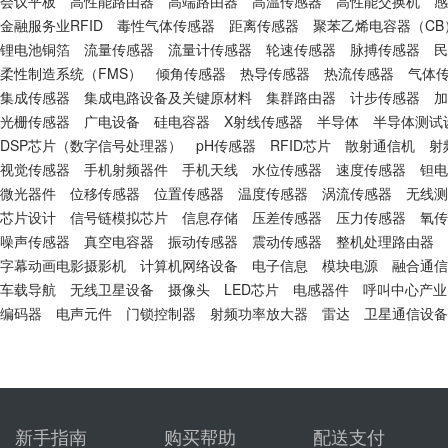
会议平板
高性能路由器
高端路由器
高温传感器
高性能交换机
感
金融服务业RFID
毒性气体传感器
距离传感器
聚苯乙烯电容器（CB
锂电池铜箔
流量传感器
流量计传感器
轮速传感器
脉搏传感器
民
柔性制造系统（FMS）
倾角传感器
热导传感器
热流传感器
气体
集成传感器
集成电路设备及关键原材料
集群路由器
计步传感器
加
光栅传感器
广电设备
硅电容器
X射线传感器
半导体
半导体测试
DSP芯片（数字信号处理器）
pH传感器
RFID芯片
散射通信机
射
视觉传感器
手机射频器件
手机天线
水位传感器
速度传感器
钽电
微光器件
位移传感器
位置传感器
温度传感器
涡流传感器
无线测
芯片设计
信号链模拟芯片
信息存储
压差传感器
压力传感器
氧传
噪声传感器
真空电容器
振动传感器
震动传感器
整机处理路由器
字幕动画电影摄影机
计算机网络设备
电子信息
模块电源
融合通信
车载导航
无线卫星设备
摄像头
LED芯片
电感器件
呼叫中心产业
编码器
电声元件
门锁控制器
射频功率放大器
雷达
卫星通信设备
新手指南
购买帮助
配送支付