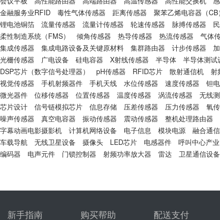
会议平板
高性能路由器
高端路由器
高温传感器
高性能交换机
感
金融服务业RFID
毒性气体传感器
距离传感器
聚苯乙烯电容器（CB
锂电池铜箔
流量传感器
流量计传感器
轮速传感器
脉搏传感器
民
柔性制造系统（FMS）
倾角传感器
热导传感器
热流传感器
气体
集成传感器
集成电路设备及关键原材料
集群路由器
计步传感器
加
光栅传感器
广电设备
硅电容器
X射线传感器
半导体
半导体测试
DSP芯片（数字信号处理器）
pH传感器
RFID芯片
散射通信机
射
视觉传感器
手机射频器件
手机天线
水位传感器
速度传感器
钽电
微光器件
位移传感器
位置传感器
温度传感器
涡流传感器
无线测
芯片设计
信号链模拟芯片
信息存储
压差传感器
压力传感器
氧传
噪声传感器
真空电容器
振动传感器
震动传感器
整机处理路由器
字幕动画电影摄影机
计算机网络设备
电子信息
模块电源
融合通信
车载导航
无线卫星设备
摄像头
LED芯片
电感器件
呼叫中心产业
编码器
电声元件
门锁控制器
射频功率放大器
雷达
卫星通信设备
新手指南
购买帮助
配送支付