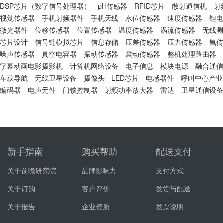
DSP芯片（数字信号处理器）
pH传感器
RFID芯片
散射通信机
射
视觉传感器
手机射频器件
手机天线
水位传感器
速度传感器
钽电
微光器件
位移传感器
位置传感器
温度传感器
涡流传感器
无线测
芯片设计
信号链模拟芯片
信息存储
压差传感器
压力传感器
氧传
噪声传感器
真空电容器
振动传感器
震动传感器
整机处理路由器
字幕动画电影摄影机
计算机网络设备
电子信息
模块电源
融合通信
车载导航
无线卫星设备
摄像头
LED芯片
电感器件
呼叫中心产业
编码器
电声元件
门锁控制器
射频功率放大器
雷达
卫星通信设备
新手指南
购买帮助
配送支付
关于前瞻研究院
品牌影响力
支付方式
关于订购
客户评价
发货与配送
关于报告
企业资质
发票说明