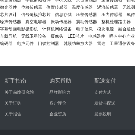
微光器件
位移传感器
位置传感器
温度传感器
涡流传感器
无线测
芯片设计
信号链模拟芯片
信息存储
压差传感器
压力传感器
氧传
噪声传感器
真空电容器
振动传感器
震动传感器
整机处理路由器
字幕动画电影摄影机
计算机网络设备
电子信息
模块电源
融合通信
车载导航
无线卫星设备
摄像头
LED芯片
电感器件
呼叫中心产业
编码器
电声元件
门锁控制器
射频功率放大器
雷达
卫星通信设备
新手指南
购买帮助
配送支付
关于前瞻研究院
品牌影响力
支付方式
关于订购
客户评价
发货与配送
关于报告
企业资质
发票说明