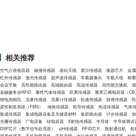
相关推荐
空气介质电容器
碰撞传感器
基站天线
霍尔传感器
衡器芯片
金属
红外传感器
激光传感器
超声波传感器
车载摄像头
车载天线
称重
会议平板
高性能路由器
高端路由器
高温传感器
高性能交换机
感
金融服务业RFID
毒性气体传感器
距离传感器
聚苯乙烯电容器（CB
锂电池铜箔
流量传感器
流量计传感器
轮速传感器
脉搏传感器
民
柔性制造系统（FMS）
倾角传感器
热导传感器
热流传感器
气体
集成传感器
集成电路设备及关键原材料
集群路由器
计步传感器
加
光栅传感器
广电设备
硅电容器
X射线传感器
半导体
半导体测试
DSP芯片（数字信号处理器）
pH传感器
RFID芯片
散射通信机
射
视觉传感器
手机射频器件
手机天线
水位传感器
速度传感器
钽电