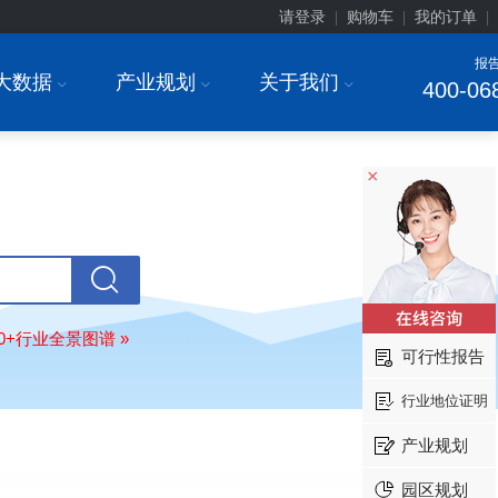
请登录
购物车
我的订单
|
|
|
报
大数据
产业规划
关于我们
I
I
I
400-06
安徽******大学
08-
订购
"2026-2031年中国
生物育种
行
前瞻与投资战略规划分析报告"
×
中国******公司研究院
08-
订购
"2026-2031年中国
超高频RFID
场前瞻与投资战略规划分析报告"
北京市******集团有限公司
08-
订购
"2026-2031年中国
应急通信
行
前景预测与投资战略规划分析报告"
80+行业全景图谱 »
可行性报告
武汉市******中心
08-
订购
"2026-2031年中国
固态电池
行
行业地位证明
前瞻与投资战略规划分析报告"
****（北京）有限公司
08-
产业规划
订购
"2026-2031年中国
广告
行业市
与投资战略规划分析报告"
园区规划