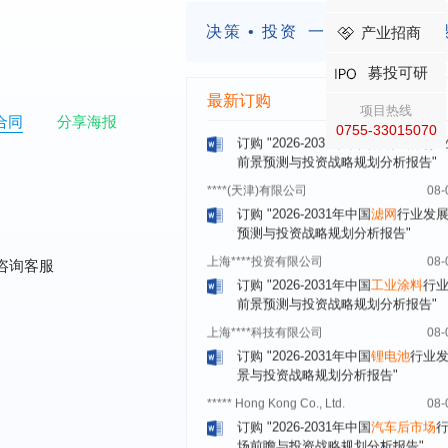
北京****科技有限公司
08-
决策 • 投资
一定要有前瞻的
产业招商
订购
"2026-2031年中国
美容美发
行
前瞻与投资规划分析报告"
募投可研
北京****技术有限公司
08-
最新订购
订购
"2026-2031年中国
稀有气体
行
项目热线
合同
分享海报
前景预测与投资战略规划分析报告"
0755-33015070
****(天津)有限公司
08-
订购
"2026-2031年中国
滤网
行业发
预测与投资战略规划分析报告"
上海****投资有限公司
08-
订购
"2026-2031年中国
工业涂料
行
咨询客服
前景预测与投资战略规划分析报告"
上海****科技有限公司
08-
订购
"2026-2031年中国
锂电池
行业
景与投资战略规划分析报告"
***** Hong Kong Co., Ltd.
08-
订购
"2026-2031年中国
汽车后市场
场前瞻与投资战略规划分析报告"
宁波*****装备有限公司
08-