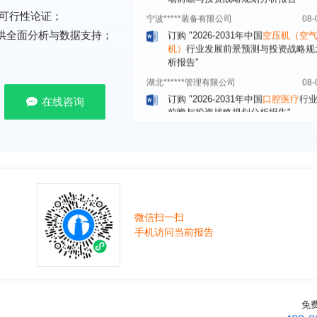
订购
"2026-2031年中国
空压机（空
可行性论证；
机）
行业发展前景预测与投资战略规
提供全面分析与数据支持；
析报告"
湖北******管理有限公司
08-
订购
"2026-2031年中国
口腔医疗
行
前瞻与投资战略规划分析报告"
在线咨询
宁波******股份有限公司
08-
订购
"2026-2031年中国
新能源汽车
控制器
行业市场前瞻与投资战略规划
报告"
广州******集团有限公司
08-
订购
"2026-2031年
广告
行业市场前
资战略规划分析报告"
微信扫一扫
贵州******化工有限公司
08-
手机访问当前报告
订购
"2026-2031年全球及中国
磷酸三
氯丙基）酯（TCPP）
行业发展前景
战略规划分析报告"
上海******能源有限公司
08-
订购
"2026-2031年中国
钠离子电池
免
场前瞻与投资战略规划分析报告"