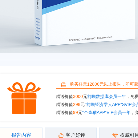
购买任意12800元以上报告，即可
赠送价值
3000
元
前瞻数据库会员一年
，免
赠送价值
298
元
“前瞻经济学人APP”SVIP
赠送价值
99
元
“企查猫APP”VIP会员一年
，
报告内容
客户好评
权威引