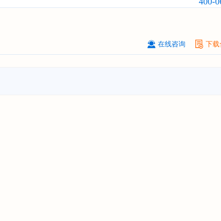
400-0
广州****代理有限公司
08-
订购
"2026-2031年中国
危险化学品
品）物流
行业市场前瞻与投资战略规
析报告"
在线咨询
下载
****个人购买
08-
订购
"2026-2031年中国
机场建设
行
前瞻与投资可行性分析报告"
苏州****（集团）有限公司
08-
订购
"2026-2031年中国
环保
行业发
与投资预测分析报告"
深圳****技术有限公司
08-
订购
"2026-2031年中国
合同物流
行
前瞻与投资战略规划分析报告"
深圳****科技有限公司
08-
订购
"2026-2031年全球及中国
数字
行业发展前景与投资战略规划分析报
****个人购买
08-
订购
"2026-2031年中国
洗发护发
行
前瞻与投资战略规划分析报告"