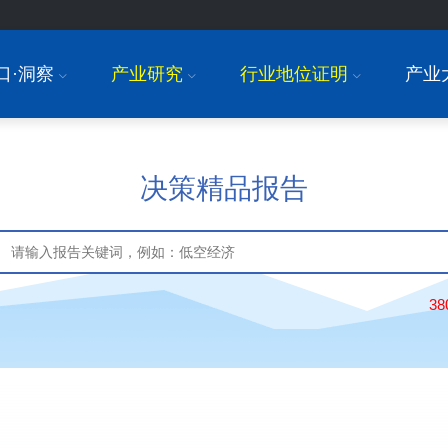
口·洞察
产业研究
行业地位证明
产业
I
I
I
决策精品报告
3